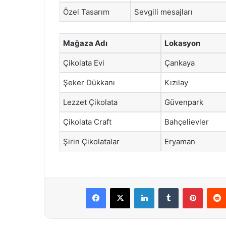
Özel Tasarım
Sevgili mesajları
Mağaza Adı
Lokasyon
Çikolata Evi
Çankaya
Şeker Dükkanı
Kızılay
Lezzet Çikolata
Güvenpark
Çikolata Craft
Bahçelievler
Şirin Çikolatalar
Eryaman
Facebook
X
LinkedIn
Tumblr
Pintere