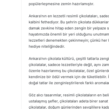
popülerleşmesine zemin hazırlamıştır.
Ankara’nın en lezzetli resimli çikolataları, sadec
kalbini fethediyor. Bu şehrin çikolata dükkanları
damak zevkine hitap eden zengin bir yelpaze su
hayatımızda önemli bir yeri olduğunu unutmamak
lezzetleri denemekten çekinmeyin; çünkü her bir
hediye niteliğindedir.
Ankara’nın çikolata kültürü, çeşitli tatlarla zen
çikolatalar, sadece lezzetleriyle değil, aynı za
özenle hazırlanmış bu çikolatalar, özel günlerd
kendinize bir ödül vermek için de tüketilebilir. 
doğal tatlar ile zenginleştirilerek farklı aromala
Göz alıcı tasarımlar, resimli çikolataların en be
ustalaşmış şefler, çikolataları adeta birer sanat
çikolatalar, doğum günlerinden sevgililere kada