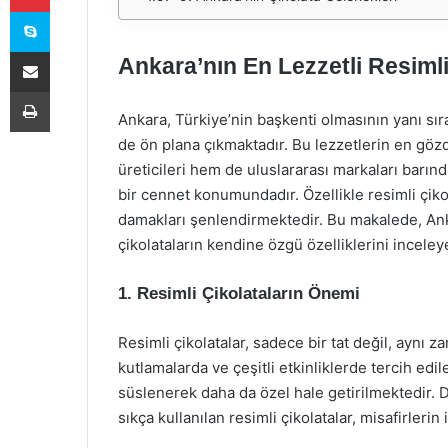
Skype
E-Posta ile paylaş
Ankara’nın En Lezzetli Resimli
Yazdır
Ankara, Türkiye’nin başkenti olmasının yanı sıra
de ön plana çıkmaktadır. Bu lezzetlerin en gözde
üreticileri hem de uluslararası markaları barındı
bir cennet konumundadır. Özellikle resimli çik
damakları şenlendirmektedir. Bu makalede, Ankar
çikolataların kendine özgü özelliklerini inceley
1. Resimli Çikolataların Önemi
Resimli çikolatalar, sadece bir tat değil, aynı
kutlamalarda ve çeşitli etkinliklerde tercih edil
süslenerek daha da özel hale getirilmektedir.
sıkça kullanılan resimli çikolatalar, misafirleri