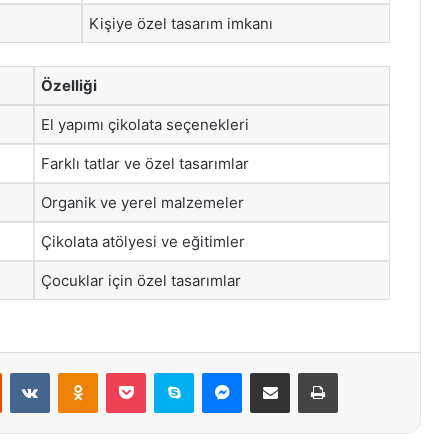
Kişiye özel tasarım imkanı
Özelliği
El yapımı çikolata seçenekleri
Farklı tatlar ve özel tasarımlar
Organik ve yerel malzemeler
Çikolata atölyesi ve eğitimler
Çocuklar için özel tasarımlar
st
Reddit
VKontakte
Odnoklassniki
Pocket
Skype
Messenger
E-Posta ile paylaş
Yazdır