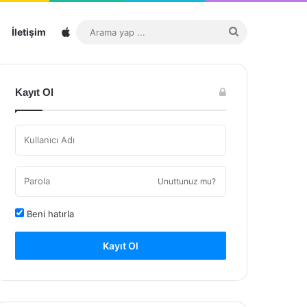
Sitemap
Arama
İletişim
yap
...
Kayıt Ol
Unuttunuz mu?
Beni hatırla
Kayıt Ol