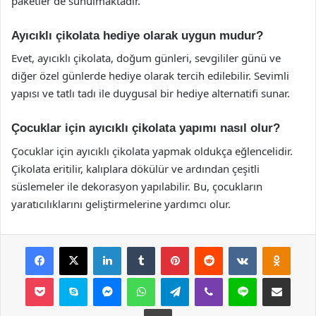
paketler de sunulmaktadır.
Ayıcıklı çikolata hediye olarak uygun mudur?
Evet, ayıcıklı çikolata, doğum günleri, sevgililer günü ve
diğer özel günlerde hediye olarak tercih edilebilir. Sevimli
yapısı ve tatlı tadı ile duygusal bir hediye alternatifi sunar.
Çocuklar için ayıcıklı çikolata yapımı nasıl olur?
Çocuklar için ayıcıklı çikolata yapmak oldukça eğlencelidir.
Çikolata eritilir, kalıplara dökülür ve ardından çeşitli
süslemeler ile dekorasyon yapılabilir. Bu, çocukların
yaratıcılıklarını geliştirmelerine yardımcı olur.
Facebook
X
LinkedIn
Tumblr
Pinterest
Reddit
VKontakte
Odnok
Pocket
Skype
Messenger
WhatsApp
Telegram
Viber
Line
E-Posta ile payla
Yazdır