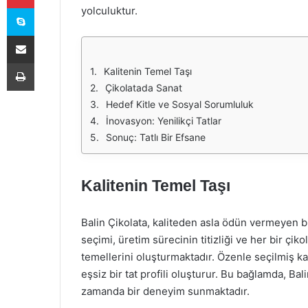
Skype
yolculuktur.
E-Posta ile paylaş
Yazdır
Kalitenin Temel Taşı
Çikolatada Sanat
Hedef Kitle ve Sosyal Sorumluluk
İnovasyon: Yenilikçi Tatlar
Sonuç: Tatlı Bir Efsane
Kalitenin Temel Taşı
Balin Çikolata, kaliteden asla ödün vermeyen bi
seçimi, üretim sürecinin titizliği ve her bir çik
temellerini oluşturmaktadır. Özenle seçilmiş 
eşsiz bir tat profili oluşturur. Bu bağlamda, Ba
zamanda bir deneyim sunmaktadır.