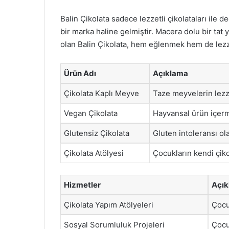
Balin Çikolata sadece lezzetli çikolataları ile
bir marka haline gelmiştir. Macera dolu bir tat
olan Balin Çikolata, hem eğlenmek hem de lezze
Ürün Adı
Açıklama
Çikolata Kaplı Meyve
Taze meyvelerin lezze
Vegan Çikolata
Hayvansal ürün içerme
Glutensiz Çikolata
Gluten intoleransı ola
Çikolata Atölyesi
Çocukların kendi çikol
Hizmetler
Açı
Çikolata Yapım Atölyeleri
Çocuk
Sosyal Sorumluluk Projeleri
Çocu