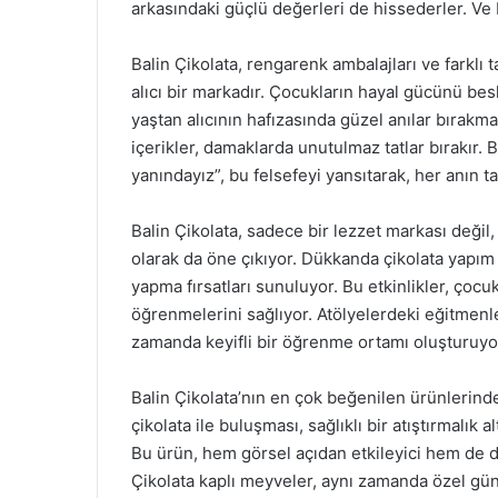
arkasındaki güçlü değerleri de hissederler. Ve
Balin Çikolata, rengarenk ambalajları ve farklı 
alıcı bir markadır. Çocukların hayal gücünü bes
yaştan alıcının hafızasında güzel anılar bırakma
içerikler, damaklarda unutulmaz tatlar bırakır. 
yanındayız”, bu felsefeyi yansıtarak, her anın ta
Balin Çikolata, sadece bir lezzet markası deği
olarak da öne çıkıyor. Dükkanda çikolata yapım 
yapma fırsatları sunuluyor. Bu etkinlikler, ço
öğrenmelerini sağlıyor. Atölyelerdeki eğitmenler
zamanda keyifli bir öğrenme ortamı oluşturuyo
Balin Çikolata’nın en çok beğenilen ürünlerinde
çikolata ile buluşması, sağlıklı bir atıştırmalık a
Bu ürün, hem görsel açıdan etkileyici hem de da
Çikolata kaplı meyveler, aynı zamanda özel günl