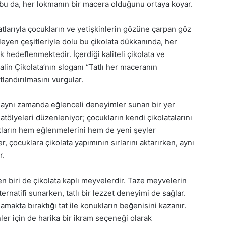
 bu da, her lokmanın bir macera olduğunu ortaya koyar.
tatlarıyla çocukların ve yetişkinlerin gözüne çarpan göz
leyen çeşitleriyle dolu bu çikolata dükkanında, her
k hedeflenmektedir. İçerdiği kaliteli çikolata ve
Balin Çikolata’nın sloganı “Tatlı her maceranın
tlandırılmasını vurgular.
l, aynı zamanda eğlenceli deneyimler sunan bir yer
atölyeleri düzenleniyor; çocukların kendi çikolatalarını
cukların hem eğlenmelerini hem de yeni şeyler
, çocuklara çikolata yapımının sırlarını aktarırken, aynı
r.
n biri de çikolata kaplı meyvelerdir. Taze meyvelerin
lternatifi sunarken, tatlı bir lezzet deneyimi de sağlar.
makta bıraktığı tat ile konukların beğenisini kazanır.
er için de harika bir ikram seçeneği olarak