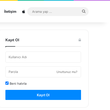
Sitemap
Arama
İletişim
yap
...
Kayıt Ol
Unuttunuz mu?
Beni hatırla
Kayıt Ol