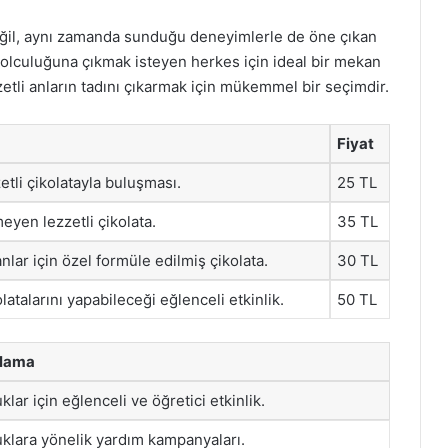
 değil, aynı zamanda sunduğu deneyimlerle de öne çıkan
 yolculuğuna çıkmak isteyen herkes için ideal bir mekan
tli anların tadını çıkarmak için mükemmel bir seçimdir.
Fiyat
tli çikolatayla buluşması.
25 TL
yen lezzetli çikolata.
35 TL
nlar için özel formüle edilmiş çikolata.
30 TL
atalarını yapabileceği eğlenceli etkinlik.
50 TL
klama
lar için eğlenceli ve öğretici etkinlik.
klara yönelik yardım kampanyaları.