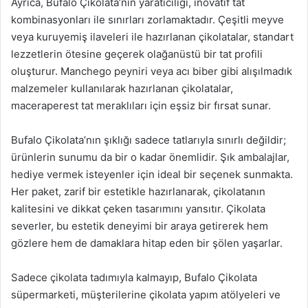
Ayrıca, Bufalo Çikolata’nın yaratıcılığı, inovatif tat
kombinasyonları ile sınırları zorlamaktadır. Çeşitli meyve
veya kuruyemiş ilaveleri ile hazırlanan çikolatalar, standart
lezzetlerin ötesine geçerek olağanüstü bir tat profili
oluşturur. Manchego peyniri veya acı biber gibi alışılmadık
malzemeler kullanılarak hazırlanan çikolatalar,
maceraperest tat meraklıları için eşsiz bir fırsat sunar.
Bufalo Çikolata’nın şıklığı sadece tatlarıyla sınırlı değildir;
ürünlerin sunumu da bir o kadar önemlidir. Şık ambalajlar,
hediye vermek isteyenler için ideal bir seçenek sunmakta.
Her paket, zarif bir estetikle hazırlanarak, çikolatanın
kalitesini ve dikkat çeken tasarımını yansıtır. Çikolata
severler, bu estetik deneyimi bir araya getirerek hem
gözlere hem de damaklara hitap eden bir şölen yaşarlar.
Sadece çikolata tadımıyla kalmayıp, Bufalo Çikolata
süpermarketi, müşterilerine çikolata yapım atölyeleri ve