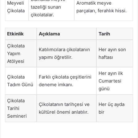
Meyveli
Aromatik meyve
tazeliği sunan
Çikolata
parçaları, ferahlık hissi.
çikolatalar.
Etkinlik
Açıklama
Tarih
Çikolata
Katılımcılara çikolatanın
Her ayın son
Yapım
yapımı öğretilir.
haftası
Atölyesi
Her ayın ilk
Çikolata
Farklı çikolata çeşitlerini
Cumartesi
Tadım Günü
deneme imkanı.
günü
Çikolata
Çikolatanın tarihçesi ve
Her üç ayda
Tarihi
kültürel önemi anlatılır.
bir
Semineri