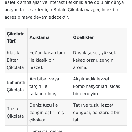
estetik ambalajlar ve interaktif etkinliklerle dolu bir dünya
arayan tat severler için Bufalo Çikolata vazgeçilmez bir
adres olmaya devam edecektir.
Çikolata
Açıklama
Özellikler
Türü
Klasik
Yoğun kakao tadı
Düşük şeker, yüksek
Bitter
ile klasik bir
kakao oranı, zengin
Çikolata
lezzet.
aroma.
Acı biber veya
Alışılmadık lezzet
Baharatlı
tarçın ile
kombinasyonları, sıcak
Çikolata
tatlandırılmış.
bir deneyim.
Deniz tuzu ile
Tatlı ve tuzlu lezzet
Tuzlu
zenginleştirilmiş
dengesi, benzersiz bir
Çikolata
çikolata.
tat.
Damakta meyve