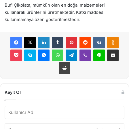
Bufi Çikolata, mümkün olan en doğal malzemeleri
kullanarak ürünlerini üretmektedir. Katkı maddesi
kullanmamaya özen gösterilmektedir.
Facebook
X
LinkedIn
Tumblr
Pinterest
Reddit
VKontakte
Odnok
Pocket
Skype
Messenger
WhatsApp
Telegram
Viber
Line
E-Posta ile payla
Yazdır
Kayıt Ol