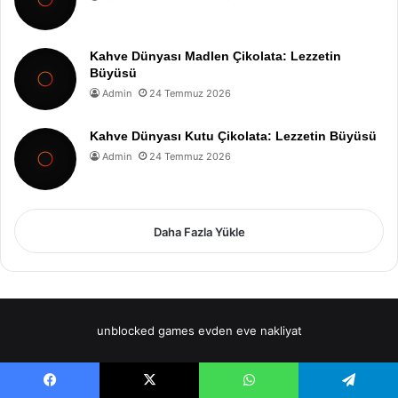
Kahve Dünyası Madlen Çikolata: Lezzetin
Büyüsü
Admin
24 Temmuz 2026
Kahve Dünyası Kutu Çikolata: Lezzetin Büyüsü
Admin
24 Temmuz 2026
Daha Fazla Yükle
unblocked games
evden eve nakliyat
Facebook
X
WhatsApp
Telegram