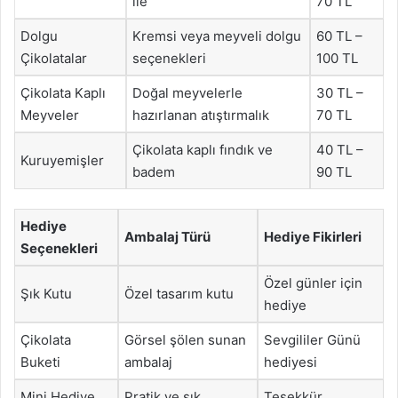
ile
70 TL
Dolgu
Kremsi veya meyveli dolgu
60 TL –
Çikolatalar
seçenekleri
100 TL
Çikolata Kaplı
Doğal meyvelerle
30 TL –
Meyveler
hazırlanan atıştırmalık
70 TL
Çikolata kaplı fındık ve
40 TL –
Kuruyemişler
badem
90 TL
Hediye
Ambalaj Türü
Hediye Fikirleri
Seçenekleri
Özel günler için
Şık Kutu
Özel tasarım kutu
hediye
Çikolata
Görsel şölen sunan
Sevgililer Günü
Buketi
ambalaj
hediyesi
Mini Hediye
Pratik ve şık
Teşekkür