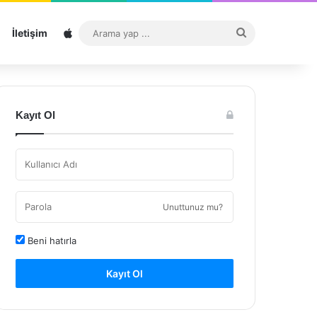
Sitemap
Arama
İletişim
yap
...
Kayıt Ol
Unuttunuz mu?
Beni hatırla
Kayıt Ol