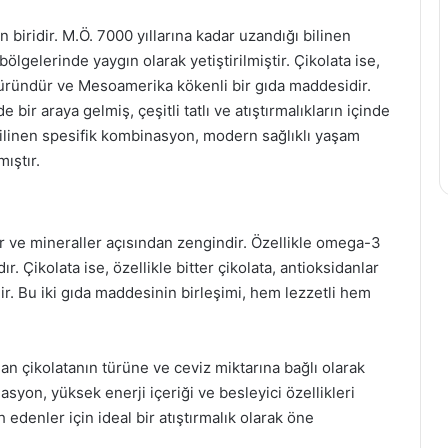
n biridir. M.Ö. 7000 yıllarına kadar uzandığı bilinen
ölgelerinde yaygın olarak yetiştirilmiştir. Çikolata ise,
üründür ve Mesoamerika kökenli bir gıda maddesidir.
e bir araya gelmiş, çeşitli tatlı ve atıştırmalıkların içinde
 bilinen spesifik kombinasyon, modern sağlıklı yaşam
ıştır.
inler ve mineraller açısından zengindir. Özellikle omega-3
ır. Çikolata ise, özellikle bitter çikolata, antioksidanlar
r. Bu iki gıda maddesinin birleşimi, hem lezzetli hem
lan çikolatanın türüne ve ceviz miktarına bağlı olarak
asyon, yüksek enerji içeriği ve besleyici özellikleri
edenler için ideal bir atıştırmalık olarak öne