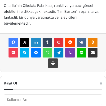
Charlie’nin Çikolata Fabrikası, renkli ve yaratıcı görsel
efektleri ile dikkat çekmektedir. Tim Burton’ın eşsiz tarzı,
fantastik bir dünya yaratmakta ve izleyicileri
büyülemektedir.
Facebook
X
LinkedIn
Tumblr
Pinterest
Reddit
VKontakte
Odnok
Pocket
Skype
Messenger
WhatsApp
Telegram
Viber
Line
E-Posta ile payla
Yazdır
Kayıt Ol