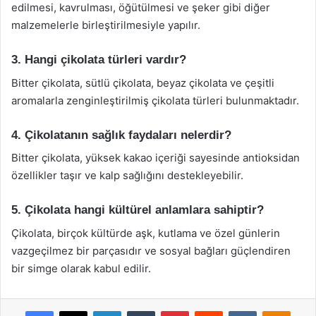
edilmesi, kavrulması, öğütülmesi ve şeker gibi diğer
malzemelerle birleştirilmesiyle yapılır.
3. Hangi çikolata türleri vardır?
Bitter çikolata, sütlü çikolata, beyaz çikolata ve çeşitli
aromalarla zenginleştirilmiş çikolata türleri bulunmaktadır.
4. Çikolatanın sağlık faydaları nelerdir?
Bitter çikolata, yüksek kakao içeriği sayesinde antioksidan
özellikler taşır ve kalp sağlığını destekleyebilir.
5. Çikolata hangi kültürel anlamlara sahiptir?
Çikolata, birçok kültürde aşk, kutlama ve özel günlerin
vazgeçilmez bir parçasıdır ve sosyal bağları güçlendiren
bir simge olarak kabul edilir.
Facebook
X
LinkedIn
Tumblr
Pinterest
Reddit
VKontakte
Odnok