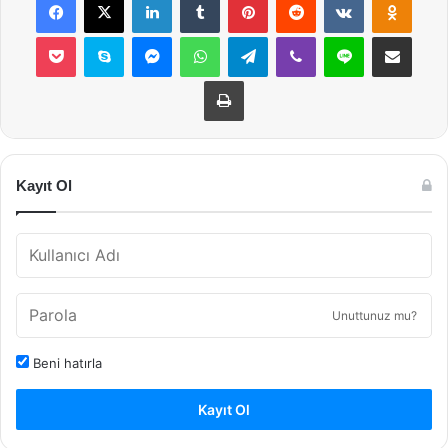
Pocket
Skype
Messenger
WhatsApp
Telegram
Viber
Line
E-Posta ile payla
Yazdır
Kayıt Ol
Unuttunuz mu?
Beni hatırla
Kayıt Ol