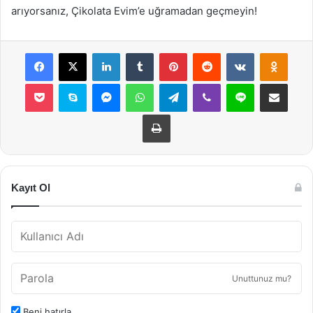
arıyorsanız, Çikolata Evim’e uğramadan geçmeyin!
Facebook
X
LinkedIn
Tumblr
Pinterest
Reddit
VKontakte
Odnok
Pocket
Skype
Messenger
WhatsApp
Telegram
Viber
Line
E-Posta ile payla
Yazdır
Kayıt Ol
Unuttunuz mu?
Beni hatırla