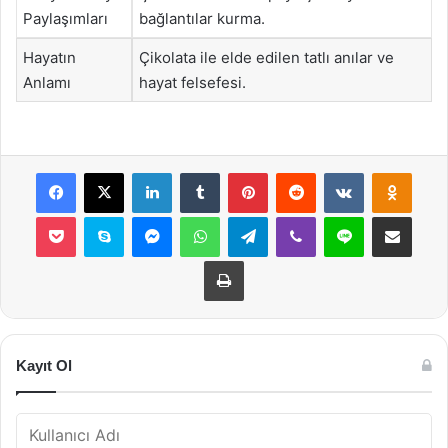
Paylaşımları
bağlantılar kurma.
Hayatın
Çikolata ile elde edilen tatlı anılar ve
Anlamı
hayat felsefesi.
Facebook
X
LinkedIn
Tumblr
Pinterest
Reddit
VKontakte
Odnok
Pocket
Skype
Messenger
WhatsApp
Telegram
Viber
Line
E-Posta ile payla
Yazdır
Kayıt Ol