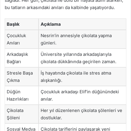
sağladı. Her gün, çikolata ile dolu bir hayata adım atarken,
bu tatların arkasındaki anıları da kalbinde yaşatıyordu.
Başlık
Açıklama
Çocukluk
Nesrin’in annesiyle çikolata yapma
Anıları
günleri.
Arkadaşlık
Üniversite yıllarında arkadaşlarıyla
Bağları
çikolata dükkânında geçirilen zaman.
Stresle Başa
İş hayatında çikolata ile stres atma
Çıkma
alışkanlığı.
Düğün
Çocukluk arkadaşı Elif’in düğünündeki
Hazırlıkları
anılar.
Çikolata
Her yıl düzenlenen çikolata şölenleri ve
Şöleni
dostluklar.
Sosyal Medya
Çikolata tariflerini paylaşarak yeni