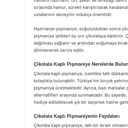
hamuru hazırlanır. Un, şeker ve tereyağı belirli o
sırasında hamur, sürekli karıştırılarak havalandı
ustalarının deneyimi oldukça önemlidir.
Hazırlanan pişmaniye, soğutulduktan sonra çikola
pişmaniye iplikleri bu sıvı çikolataya daldırılı
dağılması sağlanır ve ardından soğumaya bırakı
dilimlenerek servis edilir.
Çikolata Kaplı Pişmaniye Nerelerde Bulu
Çikolata kaplı pişmaniye, özellikle tatlı dükkanla
kolaylıkla bulunabilir. Türkiye’nin birçok şehrinde
pişmaniye üretmektedir. Ayrıca, bazı markalar 
alternatifleri arasında sunmaktadır. Bu sayede,
hediye edilebilecek şık bir seçenek haline gelm
Çikolata Kaplı Pişmaniyenin Faydaları
Çikolata kaplı pişmaniye, tatlı bir ikram olmasın