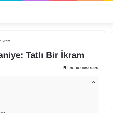
r İkram
niye: Tatlı Bir İkram
3 dakika okuma süresi
ur?