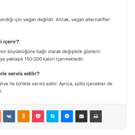
erdiği için vegan değildir. Ancak, vegan alternatifler
i içerir?
yon büyüklüğüne bağlı olarak değişiklik gösterir.
iye yaklaşık 150-200 kalori içermektedir.
rle servis edilir?
ve ile birlikte servis edilir. Ayrıca, sütlü içecekler de
r.
st
Reddit
VKontakte
Odnoklassniki
Pocket
Skype
Messenger
E-Posta ile paylaş
Yazdır