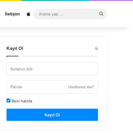
Sitemap
Arama
İletişim
yap
...
Kayıt Ol
Unuttunuz mu?
Beni hatırla
Kayıt Ol