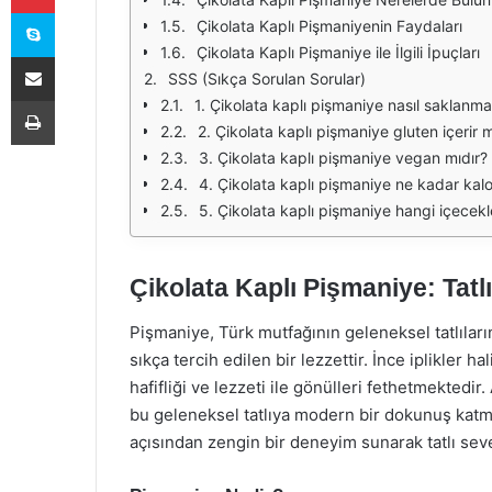
Skype
Çikolata Kaplı Pişmaniyenin Faydaları
Çikolata Kaplı Pişmaniye ile İlgili İpuçları
E-Posta ile paylaş
SSS (Sıkça Sorulan Sorular)
Yazdır
1. Çikolata kaplı pişmaniye nasıl saklanmal
2. Çikolata kaplı pişmaniye gluten içerir 
3. Çikolata kaplı pişmaniye vegan mıdır?
4. Çikolata kaplı pişmaniye ne kadar kalor
5. Çikolata kaplı pişmaniye hangi içecekle
Çikolata Kaplı Pişmaniye: Tatlı
Pişmaniye, Türk mutfağının geleneksel tatlıları
sıkça tercih edilen bir lezzettir. İnce iplikler h
hafifliği ve lezzeti ile gönülleri fethetmektedir
bu geleneksel tatlıya modern bir dokunuş katmı
açısından zengin bir deneyim sunarak tatlı seve