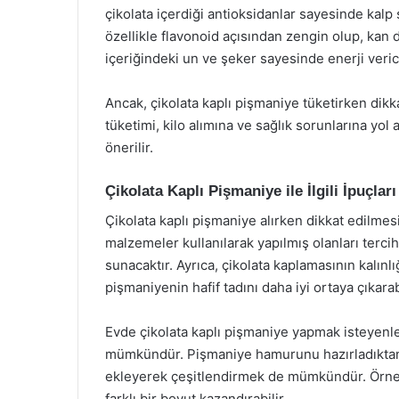
çikolata içerdiği antioksidanlar sayesinde kalp sa
özellikle flavonoid açısından zengin olup, kan d
içeriğindeki un ve şeker sayesinde enerji verici b
Ancak, çikolata kaplı pişmaniye tüketirken dikka
tüketimi, kilo alımına ve sağlık sorunlarına yol 
önerilir.
Çikolata Kaplı Pişmaniye ile İlgili İpuçları
Çikolata kaplı pişmaniye alırken dikkat edilmesi
malzemeler kullanılarak yapılmış olanları terci
sunacaktır. Ayrıca, çikolata kaplamasının kalınlı
pişmaniyenin hafif tadını daha iyi ortaya çıkarabi
Evde çikolata kaplı pişmaniye yapmak isteyenler
mümkündür. Pişmaniye hamurunu hazırladıktan so
ekleyerek çeşitlendirmek de mümkündür. Örneğin,
farklı bir boyut kazandırabilir.