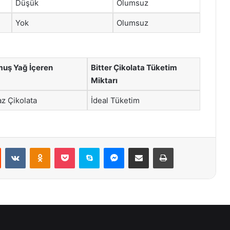
Düşük
Olumsuz
Yok
Olumsuz
uş Yağ İçeren
Bitter Çikolata Tüketim
Miktarı
z Çikolata
İdeal Tüketim
st
Reddit
VKontakte
Odnoklassniki
Pocket
Skype
Messenger
E-Posta ile paylaş
Yazdır