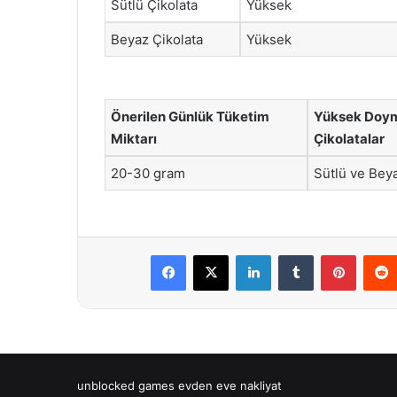
Sütlü Çikolata
Yüksek
Beyaz Çikolata
Yüksek
Önerilen Günlük Tüketim
Yüksek Doym
Miktarı
Çikolatalar
20-30 gram
Sütlü ve Beya
Facebook
X
LinkedIn
Tumblr
Pintere
unblocked games
evden eve nakliyat