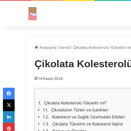
Anasayfa
/
Genel
/
Çikolata Kolesterolü Yükseltir m
Çikolata Kolesterol
14 Kasım 2024
Facebook
X
Çikolata Kolesterolü Yükseltir mi?
Çikolatanın Türleri ve İçerikleri
LinkedIn
Kolesterol ve Sağlık Üzerindeki Etkileri
Pinterest
Çikolata Tüketimi ve Kolesterol İlişkisi
Sonuç ve Öneriler