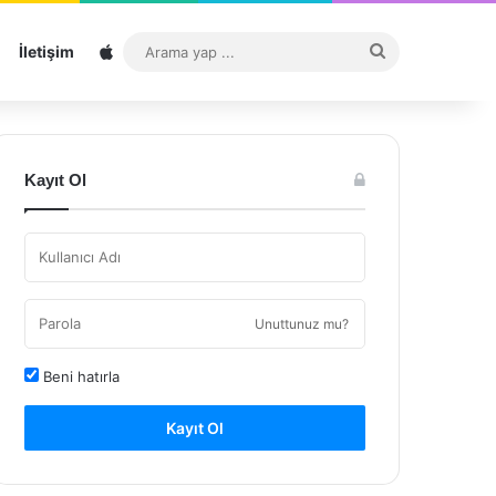
Sitemap
Arama
İletişim
yap
...
Kayıt Ol
Unuttunuz mu?
Beni hatırla
Kayıt Ol