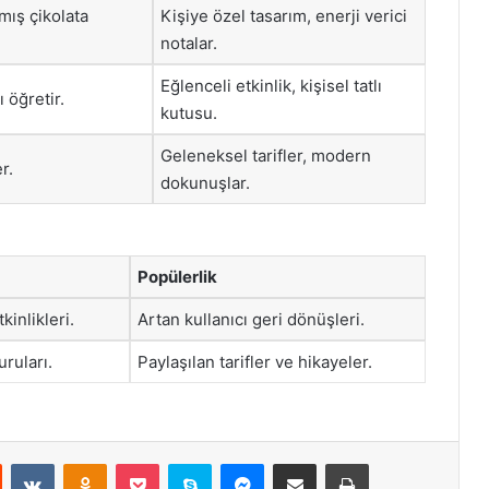
mış çikolata
Kişiye özel tasarım, enerji verici
notalar.
Eğlenceli etkinlik, kişisel tatlı
ı öğretir.
kutusu.
Geleneksel tarifler, modern
r.
dokunuşlar.
Popülerlik
kinlikleri.
Artan kullanıcı geri dönüşleri.
uruları.
Paylaşılan tarifler ve hikayeler.
st
Reddit
VKontakte
Odnoklassniki
Pocket
Skype
Messenger
E-Posta ile paylaş
Yazdır