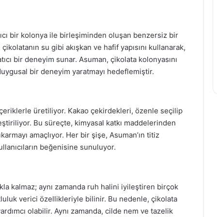
ıcı bir kolonya ile birleşiminden oluşan benzersiz bir
çikolatanın su gibi akışkan ve hafif yapısını kullanarak,
latıcı bir deneyim sunar. Asuman, çikolata kolonyasını
duygusal bir deneyim yaratmayı hedeflemiştir.
çeriklerle üretiliyor. Kakao çekirdekleri, özenle seçilip
leştiriliyor. Bu süreçte, kimyasal katkı maddelerinden
armayı amaçlıyor. Her bir şişe, Asuman’ın titiz
ullanıcıların beğenisine sunuluyor.
la kalmaz; aynı zamanda ruh halini iyileştiren birçok
uluk verici özellikleriyle bilinir. Bu nedenle, çikolata
rdımcı olabilir. Aynı zamanda, cilde nem ve tazelik