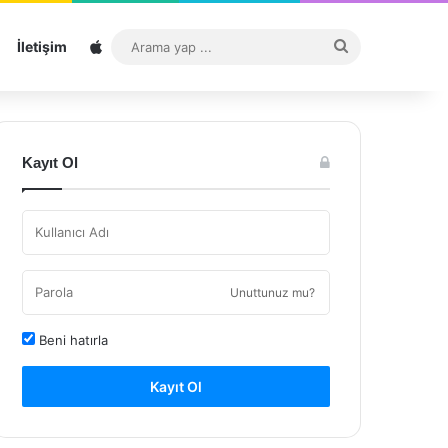
Sitemap
Arama
İletişim
yap
...
Kayıt Ol
Unuttunuz mu?
Beni hatırla
Kayıt Ol