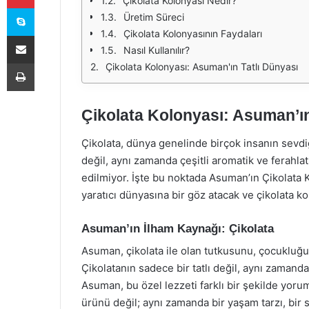
Çikolata Kolonyası Nedir?
Skype
Üretim Süreci
Çikolata Kolonyasının Faydaları
E-Posta ile paylaş
Nasıl Kullanılır?
Yazdır
Çikolata Kolonyası: Asuman'ın Tatlı Dünyası
Çikolata Kolonyası: Asuman’ın
Çikolata, dünya genelinde birçok insanın sevdiği
değil, aynı zamanda çeşitli aromatik ve ferahlat
edilmiyor. İşte bu noktada Asuman’ın Çikolata
yaratıcı dünyasına bir göz atacak ve çikolata 
Asuman’ın İlham Kaynağı: Çikolata
Asuman, çikolata ile olan tutkusunu, çocukluğund
Çikolatanın sadece bir tatlı değil, aynı zama
Asuman, bu özel lezzeti farklı bir şekilde yoru
ürünü değil; aynı zamanda bir yaşam tarzı, bir