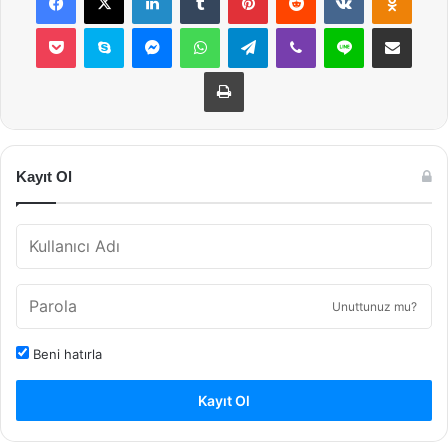
Pocket
Skype
Messenger
WhatsApp
Telegram
Viber
Line
E-Posta ile payla
Yazdır
Kayıt Ol
Unuttunuz mu?
Beni hatırla
Kayıt Ol