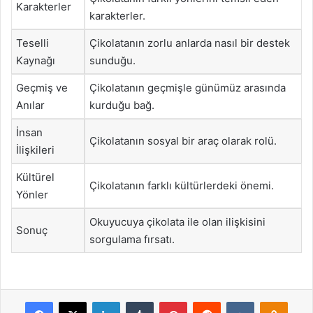
Karakterler
karakterler.
Teselli
Çikolatanın zorlu anlarda nasıl bir destek
Kaynağı
sunduğu.
Geçmiş ve
Çikolatanın geçmişle günümüz arasında
Anılar
kurduğu bağ.
İnsan
Çikolatanın sosyal bir araç olarak rolü.
İlişkileri
Kültürel
Çikolatanın farklı kültürlerdeki önemi.
Yönler
Okuyucuya çikolata ile olan ilişkisini
Sonuç
sorgulama fırsatı.
Facebook
X
LinkedIn
Tumblr
Pinterest
Reddit
VKontakte
Odnok