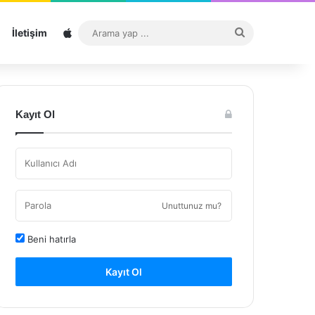
Sitemap
Arama
İletişim
yap
...
Kayıt Ol
Unuttunuz mu?
Beni hatırla
Kayıt Ol