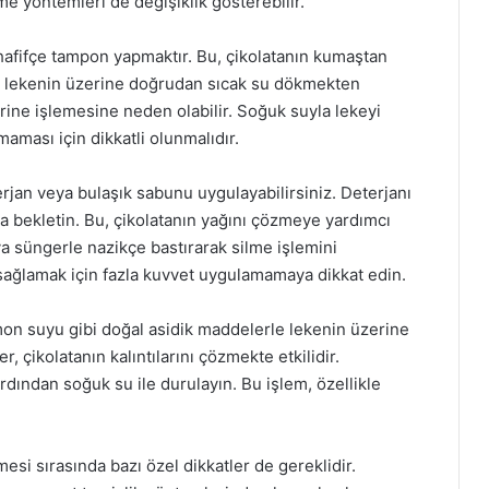
me yöntemleri de değişiklik gösterebilir.
hafifçe tampon yapmaktır. Bu, çikolatanın kumaştan
, lekenin üzerine doğrudan sıcak su dökmekten
erine işlemesine neden olabilir. Soğuk suyla lekeyi
aması için dikkatli olunmalıdır.
erjan veya bulaşık sabunu uygulayabilirsiniz. Deterjanı
a bekletin. Bu, çikolatanın yağını çözmeye yardımcı
ya süngerle nazikçe bastırarak silme işlemini
sağlamak için fazla kuvvet uygulamamaya dikkat edin.
mon suyu gibi doğal asidik maddelerle lekenin üzerine
r, çikolatanın kalıntılarını çözmekte etkilidir.
rdından soğuk su ile durulayın. Bu işlem, özellikle
esi sırasında bazı özel dikkatler de gereklidir.