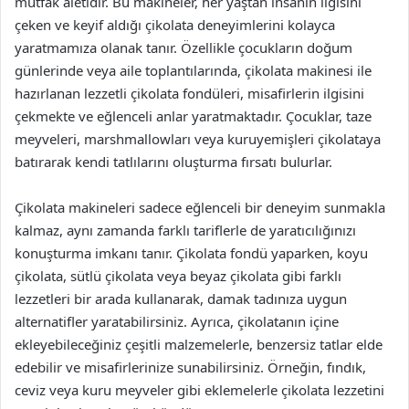
mutfak aletidir. Bu makineler, her yaştan insanın ilgisini
çeken ve keyif aldığı çikolata deneyimlerini kolayca
yaratmamıza olanak tanır. Özellikle çocukların doğum
günlerinde veya aile toplantılarında, çikolata makinesi ile
hazırlanan lezzetli çikolata fondüleri, misafirlerin ilgisini
çekmekte ve eğlenceli anlar yaratmaktadır. Çocuklar, taze
meyveleri, marshmallowları veya kuruyemişleri çikolataya
batırarak kendi tatlılarını oluşturma fırsatı bulurlar.
Çikolata makineleri sadece eğlenceli bir deneyim sunmakla
kalmaz, aynı zamanda farklı tariflerle de yaratıcılığınızı
konuşturma imkanı tanır. Çikolata fondü yaparken, koyu
çikolata, sütlü çikolata veya beyaz çikolata gibi farklı
lezzetleri bir arada kullanarak, damak tadınıza uygun
alternatifler yaratabilirsiniz. Ayrıca, çikolatanın içine
ekleyebileceğiniz çeşitli malzemelerle, benzersiz tatlar elde
edebilir ve misafirlerinize sunabilirsiniz. Örneğin, fındık,
ceviz veya kuru meyveler gibi eklemelerle çikolata lezzetini