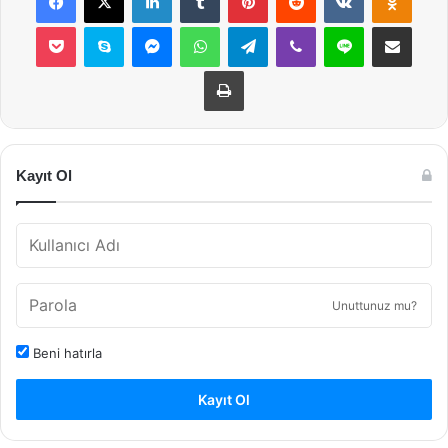
Pocket
Skype
Messenger
WhatsApp
Telegram
Viber
Line
E-Posta ile payla
Yazdır
Kayıt Ol
Unuttunuz mu?
Beni hatırla
Kayıt Ol