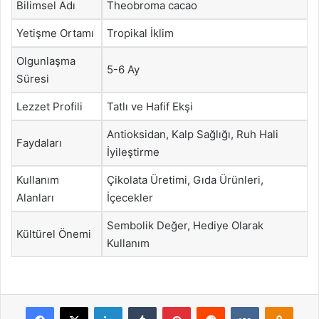
Bilimsel Adı
Theobroma cacao
Yetişme Ortamı
Tropikal İklim
Olgunlaşma
5-6 Ay
Süresi
Lezzet Profili
Tatlı ve Hafif Ekşi
Antioksidan, Kalp Sağlığı, Ruh Hali
Faydaları
İyileştirme
Kullanım
Çikolata Üretimi, Gıda Ürünleri,
Alanları
İçecekler
Sembolik Değer, Hediye Olarak
Kültürel Önemi
Kullanım
Facebook
X
LinkedIn
Tumblr
Pinterest
Reddit
VKontakte
Odnok