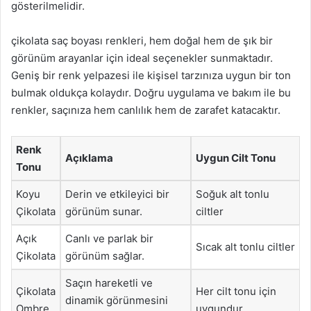
gösterilmelidir.
çikolata saç boyası renkleri, hem doğal hem de şık bir
görünüm arayanlar için ideal seçenekler sunmaktadır.
Geniş bir renk yelpazesi ile kişisel tarzınıza uygun bir ton
bulmak oldukça kolaydır. Doğru uygulama ve bakım ile bu
renkler, saçınıza hem canlılık hem de zarafet katacaktır.
Renk
Açıklama
Uygun Cilt Tonu
Tonu
Koyu
Derin ve etkileyici bir
Soğuk alt tonlu
Çikolata
görünüm sunar.
ciltler
Açık
Canlı ve parlak bir
Sıcak alt tonlu ciltler
Çikolata
görünüm sağlar.
Saçın hareketli ve
Çikolata
Her cilt tonu için
dinamik görünmesini
Ombre
uygundur