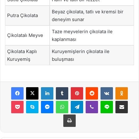
Beyaz çikolata, tatlı ve kremsi bir
Putra Çikolata
deneyim sunar
Taze meyvelerin çikolata ile
Çikolatalı Meyve
kaplanması
Çikolata Kaplı
Kuruyemişlerin çikolata ile
Kuruyemiş
buluşması
Facebook
X
LinkedIn
Tumblr
Pinterest
Reddit
VKontakte
Odnok
Pocket
Skype
Messenger
WhatsApp
Telegram
Viber
Line
E-Posta ile payla
Yazdır