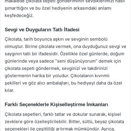
makalede çikolata sepeti gönderiminin sevdiklerimizi nasıl
şımarttığını ve bu özel hediyenin arkasındaki anlamı
keşfedeceğiz.
Sevgi ve Duyguların Tatlı İfadesi
Çikolata, tarih boyunca aşkın ve sevginin sembolü
olmuştur. Birine çikolata vermek, ona duyduğunuz sevgi ve
saygının tatlı bir ifadesidir. Özellikle özel günlerde, doğum
günlerinde veya sadece “seni düşünüyorum” demek için
çikolata sepeti göndermek, sevginizi ve takdirinizi
göstermenin harika bir yoludur. Çikolatanın kıvrımlı
şekilleri ve göz alıcı ambalajları, bu hediyeyi daha da özel
kılar.
Farklı Seçeneklerle Kişiselleştirme İmkanları
Çikolata sepetleri, farklı tatlar ve dokular sunarak, kişisel
zevklere göre özelleştirilebilir. Bitter, sütlü, beyaz çikolata
seçenekleri ile çeşitliliği artırmak mümkündür. Ayrıca,