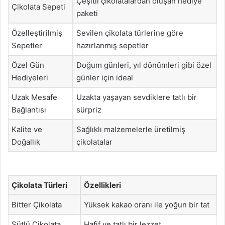
Çeşitli çikolatalardan oluşan hediye
Çikolata Sepeti
paketi
Özelleştirilmiş
Sevilen çikolata türlerine göre
Sepetler
hazırlanmış sepetler
Özel Gün
Doğum günleri, yıl dönümleri gibi özel
Hediyeleri
günler için ideal
Uzak Mesafe
Uzakta yaşayan sevdiklere tatlı bir
Bağlantısı
sürpriz
Kalite ve
Sağlıklı malzemelerle üretilmiş
Doğallık
çikolatalar
Çikolata Türleri
Özellikleri
Bitter Çikolata
Yüksek kakao oranı ile yoğun bir tat
Sütlü Çikolata
Hafif ve tatlı bir lezzet