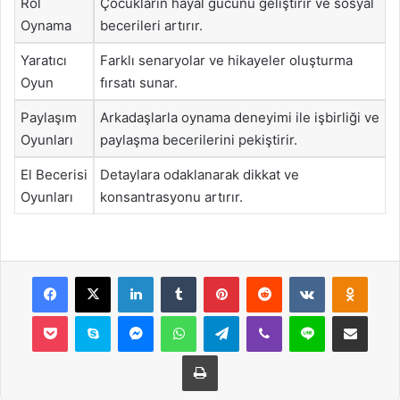
Rol
Çocukların hayal gücünü geliştirir ve sosyal
Oynama
becerileri artırır.
Yaratıcı
Farklı senaryolar ve hikayeler oluşturma
Oyun
fırsatı sunar.
Paylaşım
Arkadaşlarla oynama deneyimi ile işbirliği ve
Oyunları
paylaşma becerilerini pekiştirir.
El Becerisi
Detaylara odaklanarak dikkat ve
Oyunları
konsantrasyonu artırır.
Facebook
X
LinkedIn
Tumblr
Pinterest
Reddit
VKontakte
Odnok
Pocket
Skype
Messenger
WhatsApp
Telegram
Viber
Line
E-Posta ile payla
Yazdır