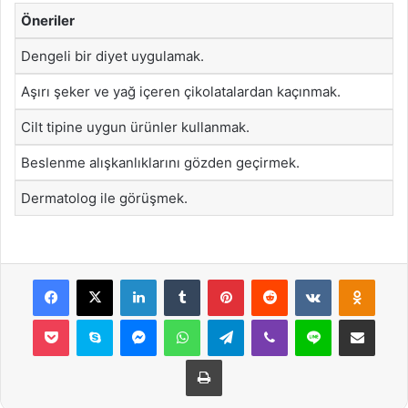
Öneriler
Dengeli bir diyet uygulamak.
Aşırı şeker ve yağ içeren çikolatalardan kaçınmak.
Cilt tipine uygun ürünler kullanmak.
Beslenme alışkanlıklarını gözden geçirmek.
Dermatolog ile görüşmek.
Facebook
X
LinkedIn
Tumblr
Pinterest
Reddit
VKontakte
Odnok
Pocket
Skype
Messenger
WhatsApp
Telegram
Viber
Line
E-Posta ile payla
Yazdır