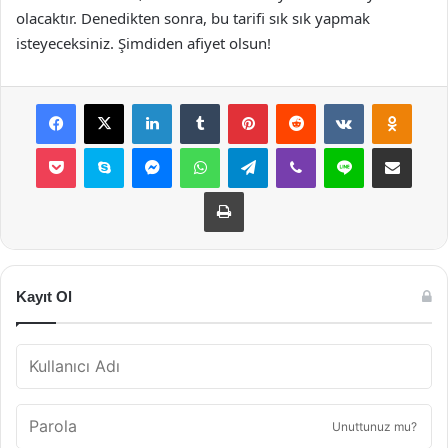
olacaktır. Denedikten sonra, bu tarifi sık sık yapmak
isteyeceksiniz. Şimdiden afiyet olsun!
Facebook
X
LinkedIn
Tumblr
Pinterest
Reddit
VKontakte
Odnok
Pocket
Skype
Messenger
WhatsApp
Telegram
Viber
Line
E-Posta ile payla
Yazdır
Kayıt Ol
Unuttunuz mu?