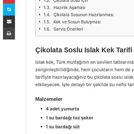
Çikolata Sosu İçin
Skype
Hazırlık Aşaması
Çikolata Sosunun Hazırlanması
E-Posta ile paylaş
Kek ve Sosun Buluşması
Yazdır
Servis Önerileri
Çikolata Soslu Islak Kek Tarifi
Islak kek, Türk mutfağının en sevilen tatlılarında
zenginleştirildiğinde, hem çocukların hem de ye
tarifiyle hazırlayacağınız bu çikolata soslu ısl
etkileyecek. İşte detaylı bir şekilde bu nefis tar
Malzemeler
4 adet yumurta
1 su bardağı toz şeker
1 su bardağı süt