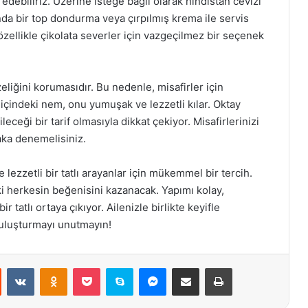
edebiliriz. Üzerine isteğe bağlı olarak hindistan cevizi
nda bir top dondurma veya çırpılmış krema ile servis
f, özellikle çikolata severler için vazgeçilmez bir seçenek
azeliğini korumasıdır. Bu nedenle, misafirler için
içindeki nem, onu yumuşak ve lezzetli kılar. Oktay
leceği bir tarif olmasıyla dikkat çekiyor. Misafirlerinizi
laka denemelisiniz.
e lezzetli bir tatlı arayanlar için mükemmel bir tercih.
eki herkesin beğenisini kazanacak. Yapımı kolay,
r tatlı ortaya çıkıyor. Ailenizle birlikte keyifle
 buluşturmayı unutmayın!
st
Reddit
VKontakte
Odnoklassniki
Pocket
Skype
Messenger
E-Posta ile paylaş
Yazdır