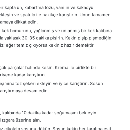
ir kapta un, kabartma tozu, vanilin ve kakaoyu
 ekleyin ve spatula ile nazikçe karıştırın. Unun tamamen
mamaya dikkat edin.
z kek hamurunu, yağlanmış ve unlanmış bir kek kalıbına
a yaklaşık 30-35 dakika pişirin. Kekin pişip pişmediğini
niz; eğer temiz çıkıyorsa kekiniz hazır demektir.
çük parçalar halinde kesin. Krema ile birlikte bir
riyene kadar karıştırın.
şımına toz şekeri ekleyin ve iyice karıştırın. Sosun
karıştırmaya devam edin.
a, kalıbında 10 dakika kadar soğumasını bekleyin.
l ızgara üzerine alın.
ız çikolata sosunu dökün. Sosun kekin her tarafına eşit