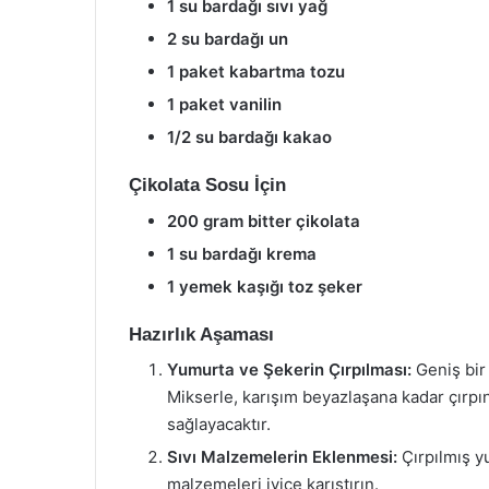
1 su bardağı sıvı yağ
2 su bardağı un
1 paket kabartma tozu
1 paket vanilin
1/2 su bardağı kakao
Çikolata Sosu İçin
200 gram bitter çikolata
1 su bardağı krema
1 yemek kaşığı toz şeker
Hazırlık Aşaması
Yumurta ve Şekerin Çırpılması:
Geniş bir 
Mikserle, karışım beyazlaşana kadar çırpın
sağlayacaktır.
Sıvı Malzemelerin Eklenmesi:
Çırpılmış y
malzemeleri iyice karıştırın.