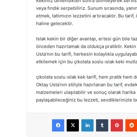
Kekimiz dinlendikten sonra dilimleyerek servis 
veya fındık serpebiliriz. Sunum sırasında, yanı
etmek, tatlımızın lezzetini artıracaktır. Bu tari
haline gelecektir.
Islak kekin bir diğer avantajı, ertesi gün bile t
önceden hazırlamak da oldukça pratiktir. Kekin 
Usta’nın bu tarifi, herkesin kolaylıkla uygulayabi
etkilemek için bu çikolata soslu ıslak keki mut
çikolata soslu ıslak kek tarifi, hem pratik hem d
Oktay Usta’nın stiliyle hazırlanan bu tarif, evd
malzemeleri ulaşılabilir ve sonuç olarak harika bi
paylaşabileceğiniz bu lezzeti, sevdiklerinizle
Facebook
X
LinkedIn
Tumblr
Pintere