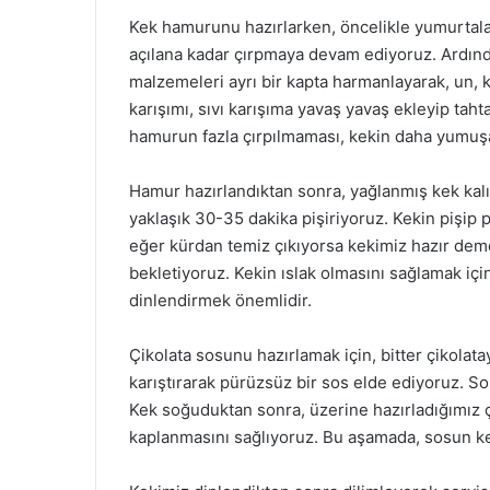
Kek hamurunu hazırlarken, öncelikle yumurtaları
açılana kadar çırpmaya devam ediyoruz. Ardından
malzemeleri ayrı bir kapta harmanlayarak, un, 
karışımı, sıvı karışıma yavaş yavaş ekleyip taht
hamurun fazla çırpılmaması, kekin daha yumuşa
Hamur hazırlandıktan sonra, yağlanmış kek kalı
yaklaşık 30-35 dakika pişiriyoruz. Kekin pişip p
eğer kürdan temiz çıkıyorsa kekimiz hazır demek
bekletiyoruz. Kekin ıslak olmasını sağlamak iç
dinlendirmek önemlidir.
Çikolata sosunu hazırlamak için, bitter çikolatay
karıştırarak pürüzsüz bir sos elde ediyoruz. S
Kek soğuduktan sonra, üzerine hazırladığımız ç
kaplanmasını sağlıyoruz. Bu aşamada, sosun kek