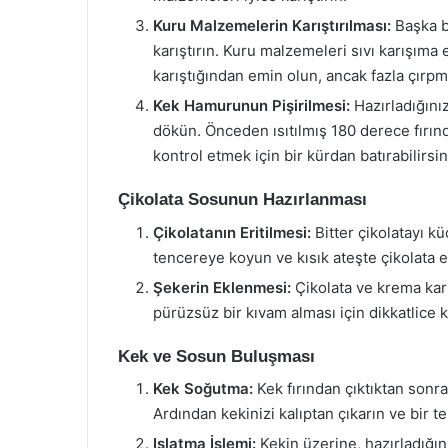
Kuru Malzemelerin Karıştırılması:
Başka b
karıştırın. Kuru malzemeleri sıvı karışıma
karıştığından emin olun, ancak fazla çırp
Kek Hamurunun Pişirilmesi:
Hazırladığını
dökün. Önceden ısıtılmış 180 derece fırınd
kontrol etmek için bir kürdan batırabilirsi
Çikolata Sosunun Hazırlanması
Çikolatanın Eritilmesi:
Bitter çikolatayı kü
tencereye koyun ve kısık ateşte çikolata e
Şekerin Eklenmesi:
Çikolata ve krema karı
pürüzsüz bir kıvam alması için dikkatlice 
Kek ve Sosun Buluşması
Kek Soğutma:
Kek fırından çıktıktan sonr
Ardından kekinizi kalıptan çıkarın ve bir te
Islatma İşlemi:
Kekin üzerine, hazırladığın