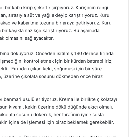
 bir kaba kırıp şekerle çırpıyoruz. Karışımın rengi
, sırasıyla süt ve yağı ekleyip karıştırıyoruz. Kuru
kakao ve kabartma tozunu bir araya getiriyoruz. Kuru
a bir kaşıkla nazikçe karıştırıyoruz. Bu aşamada
k olmasını sağlayacaktır.
bına döküyoruz. Önceden ısıtılmış 180 derece fırında
işmediğini kontrol etmek için bir kürdan batırabiliriz;
tir. Fırından çıkan keki, soğuması için bir süre
in, üzerine çikolata sosunu dökmeden önce biraz
ı benmari usulü eritiyoruz. Krema ile birlikte çikolatayı
osun kıvamı, kekin üzerine döküldüğünde akıcı olmalı.
ikolata sosunu dökerek, her tarafının iyice sosla
in içine de işlemesi için biraz beklemek gerekebilir.