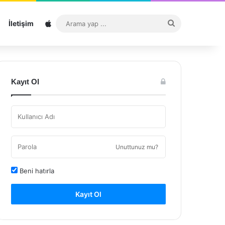
Sitemap
Arama
İletişim
yap
...
Kayıt Ol
Unuttunuz mu?
Beni hatırla
Kayıt Ol