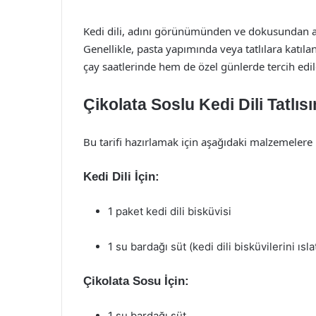
Kedi dili, adını görünümünden ve dokusundan alan
Genellikle, pasta yapımında veya tatlılara katılan
çay saatlerinde hem de özel günlerde tercih edile
Çikolata Soslu Kedi Dili Tatlıs
Bu tarifi hazırlamak için aşağıdaki malzemelere i
Kedi Dili İçin:
1 paket kedi dili bisküvisi
1 su bardağı süt (kedi dili bisküvilerini ısl
Çikolata Sosu İçin:
1 su bardağı süt