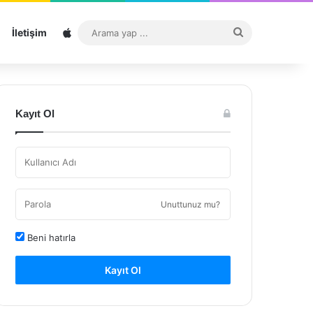
Sitemap
Arama
İletişim
yap
...
Kayıt Ol
Unuttunuz mu?
Beni hatırla
Kayıt Ol