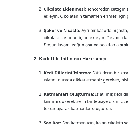
Çikolata Eklenmesi:
Tencereden ısıttığınız
ekleyin. Çikolatanın tamamen erimesi için g
Şeker ve Nişasta:
Ayrı bir kasede nişasta,
çikolata sosunun içine ekleyin. Devamlı kar
Sosun kıvamı yoğunlaşınca ocaktan alara
2. Kedi Dili Tatlısının Hazırlanışı
Kedi Dillerini Islatma:
Sütü derin bir kase
ıslatın. Burada dikkat etmeniz gereken, bis
Katmanları Oluşturma:
Islatılmış kedi d
kısmını dökerek serin bir tepsiye dizin. Üze
tekrarlayarak katmanlar oluşturun.
Son Kat:
Son katman için, kalan çikolata so