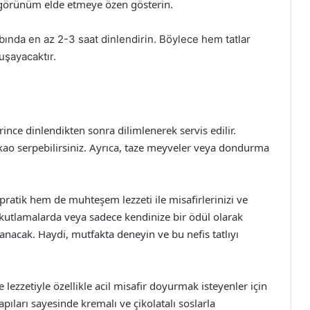
r görünüm elde etmeye özen gösterin.
abında en az 2-3 saat dinlendirin. Böylece hem tatlar
uşayacaktır.
erince dinlendikten sonra dilimlenerek servis edilir.
kao serpebilirsiniz. Ayrıca, taze meyveler veya dondurma
ı pratik hem de muhteşem lezzeti ile misafirlerinizi ve
e, kutlamalarda veya sadece kendinize bir ödül olarak
zanacak. Haydi, mutfakta deneyin ve bu nefis tatlıyı
 ve lezzetiyle özellikle acil misafir doyurmak isteyenler için
f yapıları sayesinde kremalı ve çikolatalı soslarla