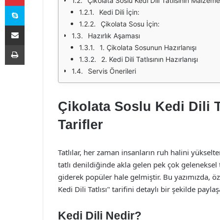
Çikolata Soslu Kedi Dili Tatlısının Malzeme
Skype
Kedi Dili İçin:
Çikolata Sosu İçin:
E-Posta ile paylaş
Hazırlık Aşaması
Yazdır
1. Çikolata Sosunun Hazırlanışı
2. Kedi Dili Tatlısının Hazırlanışı
Servis Önerileri
Çikolata Soslu Kedi Dili Ta
Tarifler
Tatlılar, her zaman insanların ruh halini yükselte
tatlı denildiğinde akla gelen pek çok geleneksel ta
giderek popüler hale gelmiştir. Bu yazımızda, öze
Kedi Dili Tatlısı" tarifini detaylı bir şekilde payla
Kedi Dili Nedir?