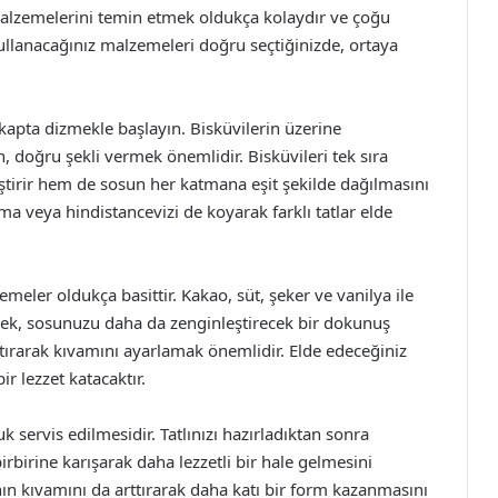
alzemelerini temin etmek oldukça kolaydır ve çoğu
kullanacağınız malzemeleri doğru seçtiğinizde, ortaya
z kapta dizmekle başlayın. Bisküvilerin üzerine
, doğru şekli vermek önemlidir. Bisküvileri tek sıra
tirir hem de sosun her katmana eşit şekilde dağılmasını
ema veya hindistancevizi de koyarak farklı tatlar elde
meler oldukça basittir. Kakao, süt, şeker ve vanilya ile
mek, sosunuzu daha da zenginleştirecek bir dokunuş
ıştırarak kıvamını ayarlamak önemlidir. Elde edeceğiniz
r lezzet katacaktır.
uk servis edilmesidir. Tatlınızı hazırladıktan sonra
irbirine karışarak daha lezzetli bir hale gelmesini
nın kıvamını da arttırarak daha katı bir form kazanmasını