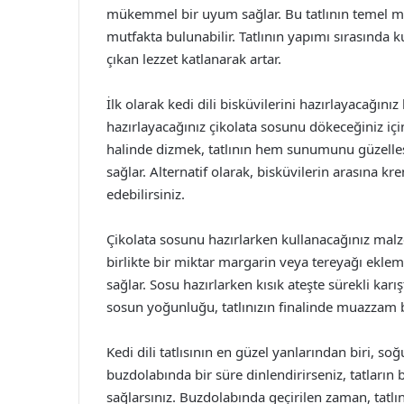
mükemmel bir uyum sağlar. Bu tatlının temel m
mutfakta bulunabilir. Tatlının yapımı sırasında 
çıkan lezzet katlanarak artar.
İlk olarak kedi dili bisküvilerini hazırlayacağını
hazırlayacağınız çikolata sosunu dökeceğiniz için
halinde dizmek, tatlının hem sunumunu güzelleş
sağlar. Alternatif olarak, bisküvilerin arasına kr
edebilirsiniz.
Çikolata sosunu hazırlarken kullanacağınız malze
birlikte bir miktar margarin veya tereyağı ekle
sağlar. Sosu hazırlarken kısık ateşte sürekli kar
sosun yoğunluğu, tatlınızın finalinde muazzam bi
Kedi dili tatlısının en güzel yanlarından biri, soğ
buzdolabında bir süre dinlendirirseniz, tatların b
sağlarsınız. Buzdolabında geçirilen zaman, tatlı