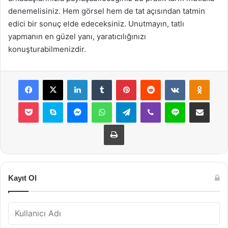
denemelisiniz. Hem görsel hem de tat açısından tatmin
edici bir sonuç elde edeceksiniz. Unutmayın, tatlı
yapmanın en güzel yanı, yaratıcılığınızı
konuşturabilmenizdir.
Facebook
X
LinkedIn
Tumblr
Pinterest
Reddit
VKontakte
Odnok
Pocket
Skype
Messenger
WhatsApp
Telegram
Viber
Line
E-Posta ile payla
Yazdır
Kayıt Ol