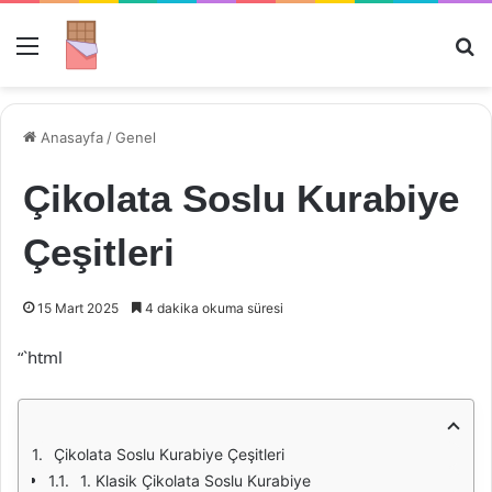
Menü
Ar
Anasayfa
/
Genel
Çikolata Soslu Kurabiye
Çeşitleri
15 Mart 2025
4 dakika okuma süresi
“`html
Çikolata Soslu Kurabiye Çeşitleri
1. Klasik Çikolata Soslu Kurabiye