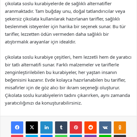
çikolata soslu kurabiyelerde de sağlıklı alternatifler
aranmaktadır. Tam buğday unu, doğal tatlandırıcılar veya
şekersiz çikolata kullanılarak hazırlanan tarifler, sağlıklı
beslenmek isteyenler için harika bir seçenek sunar. Bu tür
tarifler, lezzetten ödün vermeden daha sağlıklı bir
atıştırmalık arayanlar için idealdir.
çikolata soslu kurabiye çeşitleri, hem lezzetli hem de yaratıcı
bir tatlı alternatifi sunar. Farklı malzemeler ve tariflerle
zenginleştirilebilen bu kurabiyeler, her yaştan insanın
beğenisini kazanır. Evde kolayca hazırlanabilen bu tarifler,
misafirler için de göz alıcı bir ikram seçeneği oluşturur.
Çikolata soslu kurabiyelerin tadını çıkarırken, aynı zamanda
yaratıcılığınızı da konuşturabilirsiniz.
Facebook
X
LinkedIn
Tumblr
Pinterest
Reddit
VKontakte
Odnok
Pocket
Skype
Messenger
WhatsApp
Telegram
Viber
Line
E-Posta ile payla