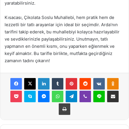
yaratabilirsiniz.
Kısacası, Çikolata Soslu Muhallebi, hem pratik hem de
lezzetli bir tatlı arayanlar için ideal bir seçimdir. Arda’nın
tarifini takip ederek, bu muhallebiyi kolayca hazırlayabilir
ve sevdiklerinizle paylaşabilirsiniz. Unutmayın, tatlı
yapmanın en önemli kısmı, onu yaparken eğlenmek ve
keyif almaktır. Bu tarifle birlikte, mutfakta geçirdiğiniz
zamanın tadını çıkarın!
Facebook
X
LinkedIn
Tumblr
Pinterest
Reddit
VKontakte
Odnok
Pocket
Skype
Messenger
WhatsApp
Telegram
Viber
Line
E-Posta ile payla
Yazdır