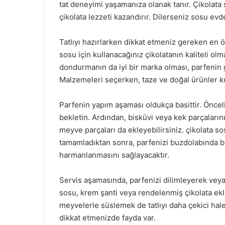
tat deneyimi yaşamanıza olanak tanır. Çikolata 
çikolata lezzeti kazandırır. Dilerseniz sosu evde
Tatlıyı hazırlarken dikkat etmeniz gereken en ön
sosu için kullanacağınız çikolatanın kaliteli olma
dondurmanın da iyi bir marka olması, parfenin ge
Malzemeleri seçerken, taze ve doğal ürünler k
Parfenin yapım aşaması oldukça basittir. Öncel
bekletin. Ardından, bisküvi veya kek parçaların
meyve parçaları da ekleyebilirsiniz. çikolata s
tamamladıktan sonra, parfenizi buzdolabında bi
harmanlanmasını sağlayacaktır.
Servis aşamasında, parfenizi dilimleyerek veya 
sosu, krem şanti veya rendelenmiş çikolata eklem
meyvelerle süslemek de tatlıyı daha çekici hale 
dikkat etmenizde fayda var.