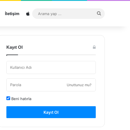
Sitemap
Arama
İletişim
yap
...
Kayıt Ol
Unuttunuz mu?
Beni hatırla
Kayıt Ol