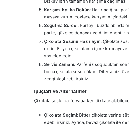
Bisküvilerin tamamen karışıma dağılması, 
Karışımı Kalıba Dökün:
Hazırladığınız parfe
masaya vurun, böylece karışımın içindeki h
Soğutma Süreci:
Parfeyi, buzdolabında en
parfe, güzelce donacak ve dilimlenebilir h
Çikolata Sosunu Hazırlayın:
Çikolata sosu
eritin. Eriyen çikolatanın içine kremayı ve
sos elde edin.
Servis Zamanı:
Parfeniz soğuduktan sonra,
bolca çikolata sosu dökün. Dilerseniz, üz
zenginleştirebilirsiniz.
İpuçları ve Alternatifler
Çikolata soslu parfe yaparken dikkate alabileceğ
Çikolata Seçimi:
Bitter çikolata yerine süt
edebilirsiniz. Ayrıca, beyaz çikolata ile de f