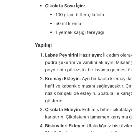
Çikolata Sosu İçin:
100 gram bitter çikolata
50 ml krema
1 yemek kaşığı tereyağı
Yapılışı
Labne Peynirini Hazırlayın:
İlk adım olarak
pudra şekerini ve vanilini ekleyin. Mikser
peynirinin pürüzsüz bir kıvama gelmesi ön
Kremayı Ekleyin:
Ayrı bir kapta kremayı k
hafif ve kabarık olmasını sağlayacaktır. Ç
nazik bir şekilde ekleyin. Spatula ile kar
gösterin.
Çikolata Ekleyin:
Eritilmiş bitter çikolata
karıştırın. Çikolatanın tamamen karışıma gi
Bisküvileri Ekleyin:
Ufaladığınız bisküvileri