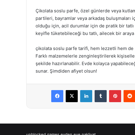
Çikolata soslu parfe, özel günlerde veya kutla
partileri, bayramlar veya arkadaş buluşmaları i
olduğu için, acil durumlar için de pratik bir tatlı
keyifle tüketebileceği bu tatlı, ailecek bir ara
çikolata soslu parfe tarifi, hem lezzetli hem de 
Farklı malzemelerle zenginleştirilerek kişiselle
şekilde hazırlanabilir. Evde kolayca yapabileceğin
sunar. Şimdiden afiyet olsun!
Facebook
X
LinkedIn
Tumblr
Pintere
unblocked games
evden eve nakliyat