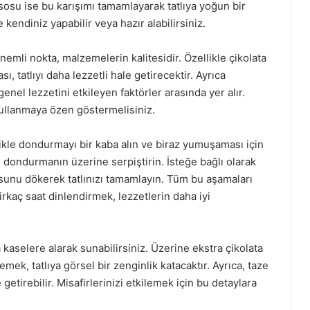
sosu ise bu karışımı tamamlayarak tatlıya yoğun bir
 kendiniz yapabilir veya hazır alabilirsiniz.
emli nokta, malzemelerin kalitesidir. Özellikle çikolata
sı, tatlıyı daha lezzetli hale getirecektir. Ayrıca
nel lezzetini etkileyen faktörler arasında yer alır.
ullanmaya özen göstermelisiniz.
ikle dondurmayı bir kaba alın ve biraz yumuşaması için
ı dondurmanın üzerine serpiştirin. İsteğe bağlı olarak
osunu dökerek tatlınızı tamamlayın. Tüm bu aşamaları
rkaç saat dinlendirmek, lezzetlerin daha iyi
kaselere alarak sunabilirsiniz. Üzerine ekstra çikolata
ek, tatlıya görsel bir zenginlik katacaktır. Ayrıca, taze
getirebilir. Misafirlerinizi etkilemek için bu detaylara