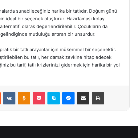
malarda sunabileceğiniz harika bir tatlıdır. Doğum günü
çin ideal bir seçenek oluşturur. Hazırlaması kolay
 alternatifi olarak değerlendirilebilir. Çocukların da
ya gelindiğinde mutluluğu artıran bir unsurdur.
pratik bir tatlı arayanlar için mükemmel bir seçenektir.
ştirilebilen bu tatlı, her damak zevkine hitap edecek
iz bu tarif, tatlı krizlerinizi gidermek için harika bir yol
st
Reddit
VKontakte
Odnoklassniki
Pocket
Skype
Messenger
E-Posta ile paylaş
Yazdır