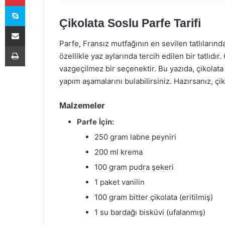
Skype
Çikolata Soslu Parfe Tarifi
E-Posta ile paylaş
Parfe, Fransız mutfağının en sevilen tatlılarınd
Yazdır
özellikle yaz aylarında tercih edilen bir tatlıdır.
vazgeçilmez bir seçenektir. Bu yazıda, çikolata 
yapım aşamalarını bulabilirsiniz. Hazırsanız, ç
Malzemeler
Parfe İçin:
250 gram labne peyniri
200 ml krema
100 gram pudra şekeri
1 paket vanilin
100 gram bitter çikolata (eritilmiş)
1 su bardağı bisküvi (ufalanmış)