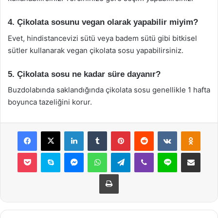
4. Çikolata sosunu vegan olarak yapabilir miyim?
Evet, hindistancevizi sütü veya badem sütü gibi bitkisel
sütler kullanarak vegan çikolata sosu yapabilirsiniz.
5. Çikolata sosu ne kadar süre dayanır?
Buzdolabında saklandığında çikolata sosu genellikle 1 hafta
boyunca tazeliğini korur.
Facebook
X
LinkedIn
Tumblr
Pinterest
Reddit
VKontakte
Odnok
Pocket
Skype
Messenger
WhatsApp
Telegram
Viber
Line
E-Posta ile payla
Yazdır