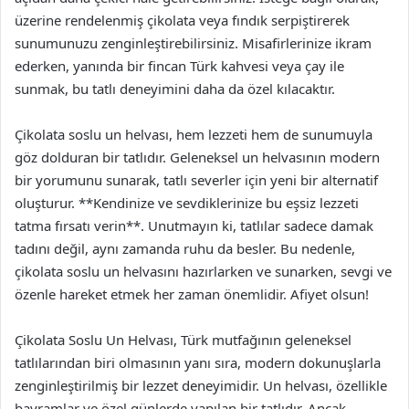
üzerine rendelenmiş çikolata veya fındık serpiştirerek
sunumunuzu zenginleştirebilirsiniz. Misafirlerinize ikram
ederken, yanında bir fincan Türk kahvesi veya çay ile
sunmak, bu tatlı deneyimini daha da özel kılacaktır.
Çikolata soslu un helvası, hem lezzeti hem de sunumuyla
göz dolduran bir tatlıdır. Geleneksel un helvasının modern
bir yorumunu sunarak, tatlı severler için yeni bir alternatif
oluşturur. **Kendinize ve sevdiklerinize bu eşsiz lezzeti
tatma fırsatı verin**. Unutmayın ki, tatlılar sadece damak
tadını değil, aynı zamanda ruhu da besler. Bu nedenle,
çikolata soslu un helvasını hazırlarken ve sunarken, sevgi ve
özenle hareket etmek her zaman önemlidir. Afiyet olsun!
Çikolata Soslu Un Helvası, Türk mutfağının geleneksel
tatlılarından biri olmasının yanı sıra, modern dokunuşlarla
zenginleştirilmiş bir lezzet deneyimidir. Un helvası, özellikle
bayramlar ve özel günlerde yapılan bir tatlıdır. Ancak