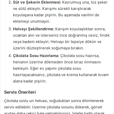
Süt ve Şekerin Eklenmesi:
Kavrulmuş una, toz şeker
ve sütü ekleyin. Karışımı sürekli karıştırarak
koyulaşana kadar pişirin. Bu aşamada vanilini de
eklemeyi unutmayın.
Helvayı Şekillendirme:
Karışım koyulaştıktan sonra,
ocaktan alın ve isterseniz ince doğranmış ceviz, fındık
veya badem ekleyin. Helvayı bir tepsiye dökün ve
üzerini düzleştirerek soğumaya bırakın.
Çikolata Sosu Hazırlama:
Çikolata sosu hazırsa,
helvanın üzerine dökmeden önce biraz ılınmasını
bekleyin. Eğer ev yapımı çikolata sosu
hazırlayacaksanız, çikolata ve krema kullanarak kıvam
alana kadar pişirin.
Servis Önerileri
Çikolata soslu un helvası, soğuduktan sonra dilimlenerek
servis edilebilir. Üzerine çikolata sosunu dökerek, görsel
açıdan daha çekici hale getirebilirsiniz. İsteğe bağlı olarak,