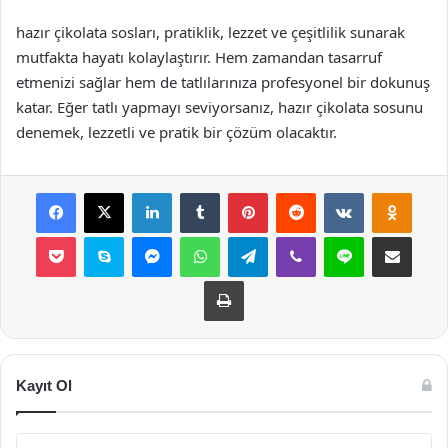
hazır çikolata sosları, pratiklik, lezzet ve çeşitlilik sunarak
mutfakta hayatı kolaylaştırır. Hem zamandan tasarruf
etmenizi sağlar hem de tatlılarınıza profesyonel bir dokunuş
katar. Eğer tatlı yapmayı seviyorsanız, hazır çikolata sosunu
denemek, lezzetli ve pratik bir çözüm olacaktır.
Facebook
X
LinkedIn
Tumblr
Pinterest
Reddit
VKontakte
Odnok
Pocket
Skype
Messenger
WhatsApp
Telegram
Viber
Line
E-Posta ile payla
Yazdır
Kayıt Ol