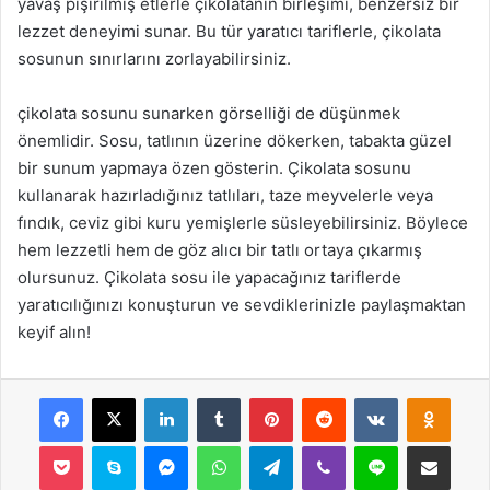
yavaş pişirilmiş etlerle çikolatanın birleşimi, benzersiz bir
lezzet deneyimi sunar. Bu tür yaratıcı tariflerle, çikolata
sosunun sınırlarını zorlayabilirsiniz.
çikolata sosunu sunarken görselliği de düşünmek
önemlidir. Sosu, tatlının üzerine dökerken, tabakta güzel
bir sunum yapmaya özen gösterin. Çikolata sosunu
kullanarak hazırladığınız tatlıları, taze meyvelerle veya
fındık, ceviz gibi kuru yemişlerle süsleyebilirsiniz. Böylece
hem lezzetli hem de göz alıcı bir tatlı ortaya çıkarmış
olursunuz. Çikolata sosu ile yapacağınız tariflerde
yaratıcılığınızı konuşturun ve sevdiklerinizle paylaşmaktan
keyif alın!
Facebook
X
LinkedIn
Tumblr
Pinterest
Reddit
VKontakte
Odnok
Pocket
Skype
Messenger
WhatsApp
Telegram
Viber
Line
E-Posta ile payla