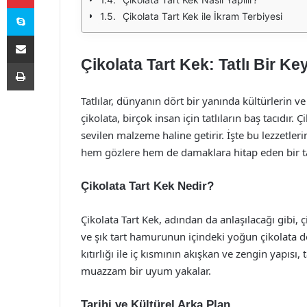
Skype
Çikolata Tart Kek ile İkram Terbiyesi
E-Posta ile paylaş
Çikolata Tart Kek: Tatlı Bir Key
Yazdır
Tatlılar, dünyanın dört bir yanında kültürlerin ve
çikolata, birçok insan için tatlıların baş tacıdır
sevilen malzeme haline getirir. İşte bu lezzetleri
hem gözlere hem de damaklara hitap eden bir tat
Çikolata Tart Kek Nedir?
Çikolata Tart Kek, adından da anlaşılacağı gibi, çi
ve şık tart hamurunun içindeki yoğun çikolata do
kıtırlığı ile iç kısmının akışkan ve zengin yapısı,
muazzam bir uyum yakalar.
Tarihi ve Kültürel Arka Plan