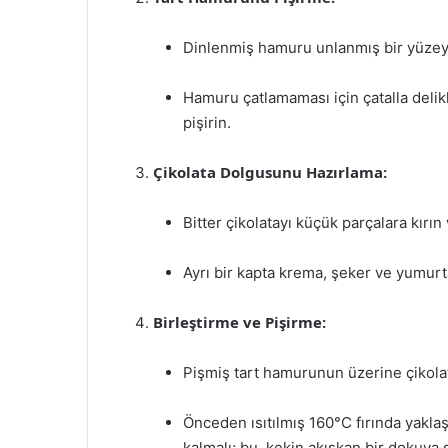
Dinlenmiş hamuru unlanmış bir yüzeye 
Hamuru çatlamaması için çatalla delikl
pişirin.
Çikolata Dolgusunu Hazırlama:
Bitter çikolatayı küçük parçalara kırın
Ayrı bir kapta krema, şeker ve yumurtal
Birleştirme ve Pişirme:
Pişmiş tart hamurunun üzerine çikolat
Önceden ısıtılmış 160°C fırında yaklaşık
kalmalı; bu, kekin akışkan bir dokuya 