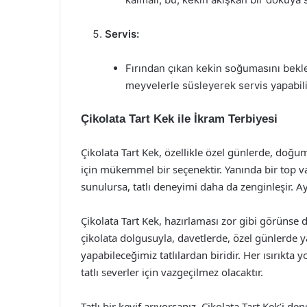
Servis:
Fırından çıkan kekin soğumasını bekle
meyvelerle süsleyerek servis yapabili
Çikolata Tart Kek ile İkram Terbiyesi
Çikolata Tart Kek, özellikle özel günlerde, doğ
için mükemmel bir seçenektir. Yanında bir top v
sunulursa, tatlı deneyimi daha da zenginleşir. Ay
Çikolata Tart Kek, hazırlaması zor gibi görünse de
çikolata dolgusuyla, davetlerde, özel günlerde 
yapabileceğimiz tatlılardan biridir. Her ısırıkta y
tatlı severler için vazgeçilmez olacaktır.
Tatlı bir keyif arıyorsanız, Çikolata Tart Kek’i 