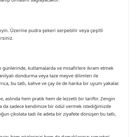
yin. Üzerine pudra şekeri serpebilir veya çeşitli
rsiniz.
um günlerinde, kutlamalarda ve misafirlere ikram etmek
anilyalı dondurma veya taze meyve dilimleri ile
rıca, bu tatlı, kahve ve çay ile de harika bir uyum yakalar.
, aslında hem pratik hem de lezzetli bir tariftir. Zengin
ya da sadece kendimize bir ödül vermek istediğimizde
oğun çikolata tadı ile adeta bir ziyafete dönüşen bu tatlı,
deneyin; hem gözlerinizi hem de damaklarınızı şımartın!