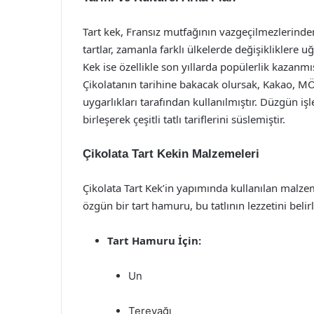
Tart kek, Fransız mutfağının vazgeçilmezlerindend
tartlar, zamanla farklı ülkelerde değişikliklere uğr
Kek ise özellikle son yıllarda popülerlik kazanm
Çikolatanın tarihine bakacak olursak, Kakao, M
uygarlıkları tarafından kullanılmıştır. Düzgün işl
birleşerek çeşitli tatlı tariflerini süslemiştir.
Çikolata Tart Kekin Malzemeleri
Çikolata Tart Kek’in yapımında kullanılan malzem
özgün bir tart hamuru, bu tatlının lezzetini beli
Tart Hamuru İçin:
Un
Tereyağı