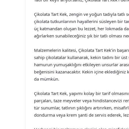
Çikolata Tart Kek, zengin ve yoğun tadıyla tatlı s
çikolata tutkunlarının hayallerini süsleyen bir t
üç katmandan oluşan bu lezzet, her lokmada dama
ağırlarken sunabileceğiniz şık bir tatlı olması ne
Malzemelerin kalitesi, Çikolata Tart Kek’in başar
sahip çikolatalar kullanarak, kekin tadını bir üst 
hamurun yumuşaklığını etkileyen unsurlar arasın
beğenisini kazanacaktır. Kekin içine eklediğiniz k
da mümkün.
Çikolata Tart Kek, yapımı kolay bir tarif olmasın
parçaları, taze meyveler veya hindistancevizi ren
tür sunumlar, tatlının şıklığını artırırken, misafir
dondurma veya krem şanti de servis ederek, lezzet