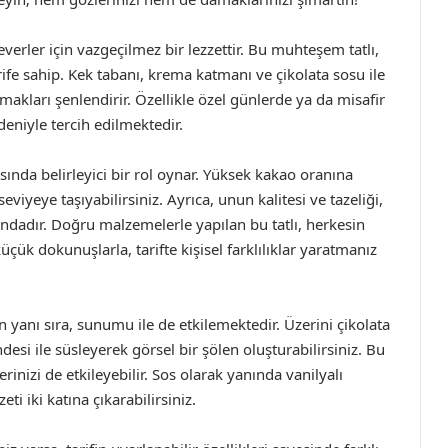
everler için vazgeçilmez bir lezzettir. Bu muhteşem tatlı,
arife sahip. Kek tabanı, krema katmanı ve çikolata sosu ile
kları şenlendirir. Özellikle özel günlerde ya da misafir
deniyle tercih edilmektedir.
ısında belirleyici bir rol oynar. Yüksek kakao oranına
seviyeye taşıyabilirsiniz. Ayrıca, unun kalitesi ve tazeliği,
dadır. Doğru malzemelerle yapılan bu tatlı, herkesin
üçük dokunuşlarla, tarifte kişisel farklılıklar yaratmanız
ın yanı sıra, sunumu ile de etkilemektedir. Üzerini çikolata
desi ile süsleyerek görsel bir şölen oluşturabilirsiniz. Bu
lerinizi de etkileyebilir. Sos olarak yanında vanilyalı
i iki katına çıkarabilirsiniz.