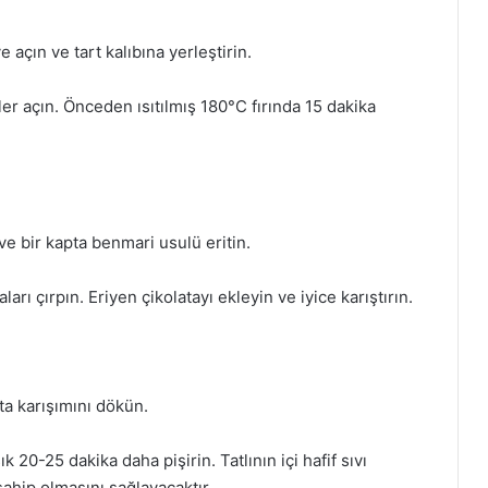
açın ve tart kalıbına yerleştirin.
er açın. Önceden ısıtılmış 180°C fırında 15 dakika
 ve bir kapta benmari usulü eritin.
arı çırpın. Eriyen çikolatayı ekleyin ve iyice karıştırın.
a karışımını dökün.
 20-25 dakika daha pişirin. Tatlının içi hafif sıvı
sahip olmasını sağlayacaktır.