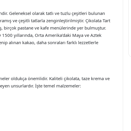
ir. Geleneksel olarak tatlı ve tuzlu çeşitleri bulunan
amış ve çeşitli tatlarla zenginleştirilmiştir. Çikolata Tart
ış, birçok pastane ve kafe menülerinde yer bulmuştur.
Ö 1500 yıllarında, Orta Amerika’daki Maya ve Aztek
enip alınan kakao, daha sonraları farklı lezzetlerle
eler oldukça önemlidir. Kaliteli çikolata, taze krema ve
rleyen unsurlardır. İşte temel malzemeler: