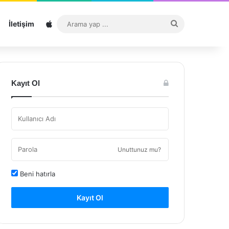
Sitemap
Arama
İletişim
yap
...
Kayıt Ol
Unuttunuz mu?
Beni hatırla
Kayıt Ol