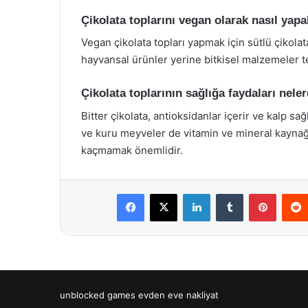
Çikolata toplarını vegan olarak nasıl yapa
Vegan çikolata topları yapmak için sütlü çikolata
hayvansal ürünler yerine bitkisel malzemeler te
Çikolata toplarının sağlığa faydaları neler
Bitter çikolata, antioksidanlar içerir ve kalp sağ
ve kuru meyveler de vitamin ve mineral kaynağı
kaçmamak önemlidir.
Facebook
X
LinkedIn
Tumblr
Pintere
unblocked games
evden eve nakliyat