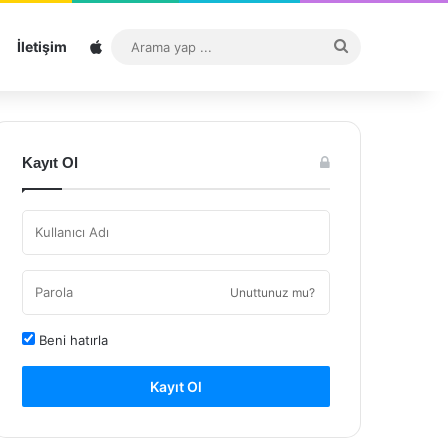
Sitemap
Arama
İletişim
yap
...
Kayıt Ol
Unuttunuz mu?
Beni hatırla
Kayıt Ol