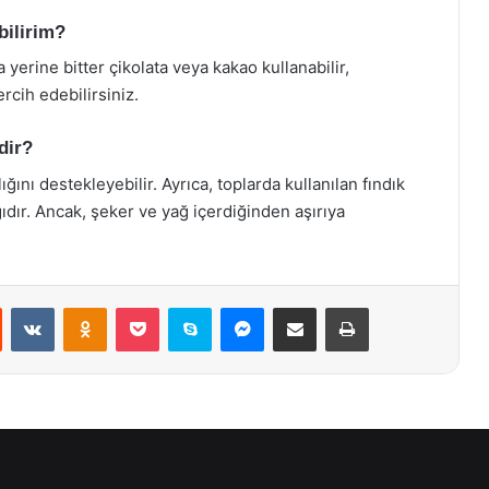
bilirim?
 yerine bitter çikolata veya kakao kullanabilir,
rcih edebilirsiniz.
dir?
lığını destekleyebilir. Ayrıca, toplarda kullanılan fındık
dır. Ancak, şeker ve yağ içerdiğinden aşırıya
st
Reddit
VKontakte
Odnoklassniki
Pocket
Skype
Messenger
E-Posta ile paylaş
Yazdır