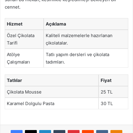
cennet.
Hizmet
Açıklama
Özel Çikolata
Kaliteli malzemelerle hazırlanan
Tarifi
çikolatalar.
Atölye
Tatlı yapım dersleri ve çikolata
Çalışmaları
tadımları.
Tatlılar
Fiyat
Çikolata Mousse
25 TL
Karamel Dolgulu Pasta
30 TL
Facebook
X
LinkedIn
Tumblr
Pinterest
Reddit
VKontakte
Odnok