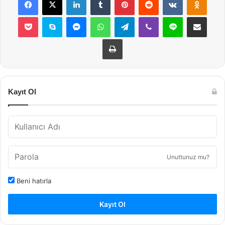
Pocket
Skype
Messenger
WhatsApp
Telegram
Viber
Line
E-Posta ile payla
Yazdır
Kayıt Ol
Unuttunuz mu?
Beni hatırla
Kayıt Ol