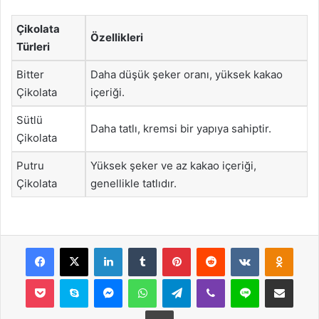
Çikolata
Özellikleri
Türleri
Bitter
Daha düşük şeker oranı, yüksek kakao
Çikolata
içeriği.
Sütlü
Daha tatlı, kremsi bir yapıya sahiptir.
Çikolata
Putru
Yüksek şeker ve az kakao içeriği,
Çikolata
genellikle tatlıdır.
Facebook
X
LinkedIn
Tumblr
Pinterest
Reddit
VKontakte
Odnok
Pocket
Skype
Messenger
WhatsApp
Telegram
Viber
Line
E-Posta ile payla
Yazdır