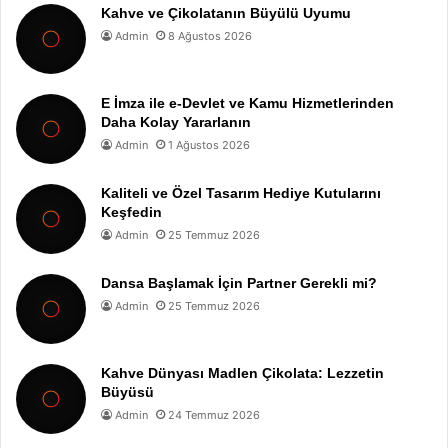
Kahve ve Çikolatanın Büyülü Uyumu
Admin
8 Ağustos 2026
E İmza ile e-Devlet ve Kamu Hizmetlerinden
Daha Kolay Yararlanın
Admin
1 Ağustos 2026
Kaliteli ve Özel Tasarım Hediye Kutularını
Keşfedin
Admin
25 Temmuz 2026
Dansa Başlamak İçin Partner Gerekli mi?
Admin
25 Temmuz 2026
Kahve Dünyası Madlen Çikolata: Lezzetin
Büyüsü
Admin
24 Temmuz 2026