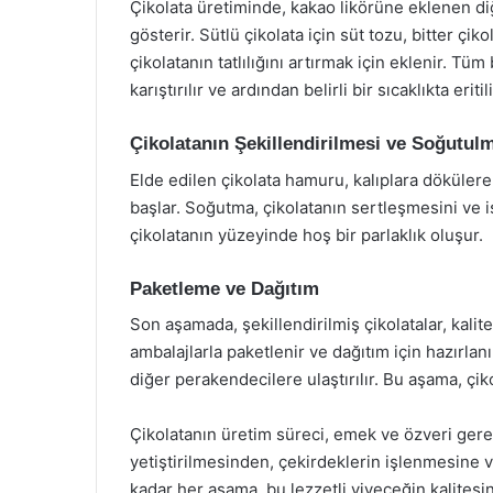
Çikolata üretiminde, kakao likörüne eklenen diğ
gösterir. Sütlü çikolata için süt tozu, bitter çik
çikolatanın tatlılığını artırmak için eklenir. T
karıştırılır ve ardından belirli bir sıcaklıkta eritili
Çikolatanın Şekillendirilmesi ve Soğutul
Elde edilen çikolata hamuru, kalıplara dökülere
başlar. Soğutma, çikolatanın sertleşmesini ve i
çikolatanın yüzeyinde hoş bir parlaklık oluşur.
Paketleme ve Dağıtım
Son aşamada, şekillendirilmiş çikolatalar, kalit
ambalajlarla paketlenir ve dağıtım için hazırlanır
diğer perakendecilere ulaştırılır. Bu aşama, çik
Çikolatanın üretim süreci, emek ve özveri gerek
yetiştirilmesinden, çekirdeklerin işlenmesine 
kadar her aşama, bu lezzetli yiyeceğin kalitesini