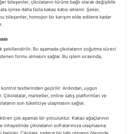
er bileşenler, çikolatanın türüne bağlı olarak değişiklik
olata içinse daha fazla kakao katısı eklenir. Şeker,
üm bu bileşenler, homojen bir karışım elde edilene kadar
r.
ması
k şekillendirilir. Bu aşamada çikolatanın soğutma süreci
stenen formu almasını sağlar. Bu işlem sırasında,
e kontrol testlerinden geçirilir. Ardından, uygun
. Çikolatalar, marketler, online satış platformları ve
olatanın son tüketiciye ulaşmasını sağlar.
tiren çok aşamalı bir yolculuktur. Kakao ağaçlarının
ve nihayetinde çikolatanın sofralarımıza ulaşmasına
 belirler. Çikolata, sadece bir tatlı olmanın ötesinde,