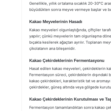
Genellikle, yıllık ortalama sıcaklık 20-30°C ara
büyüdükten sonra meyve vermeye başlar ve bu m
Kakao Meyvelerinin Hasadı
Kakao meyveleri olgunlaştığında, çiftçiler taraf
yapılır; çünkü meyvelerin tam olgunlaşma döneml
bıçakla kesilerek ağaçtan ayrılır. Toplanan mey
çikolatanın ana bileşenidir.
Kakao Çekirdeklerinin Fermentasyonu
Hasat edilen kakao meyveleri, çekirdeklerin kal
Fermentasyon süreci, çekirdeklerin dışındaki b
kakao çekirdekleri, karakteristik tat ve aromay
çekirdekler, güneş altında veya gölgede kurutu
Kakao Çekirdeklerinin Kurutulması ve Ta
Fermentasyon tamamlandıktan sonra kakao çekir