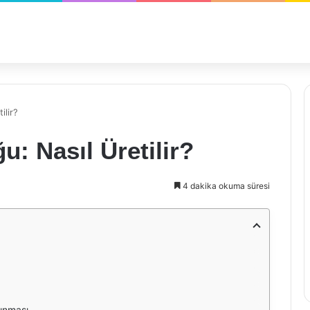
ilir?
u: Nasıl Üretilir?
4 dakika okuma süresi
şınması