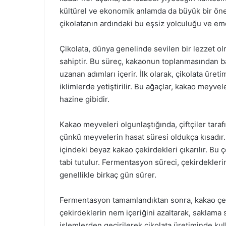
kültürel ve ekonomik anlamda da büyük bir önem
çikolatanın ardındaki bu eşsiz yolculuğu ve em
Çikolata, dünya genelinde sevilen bir lezzet ol
sahiptir. Bu süreç, kakaonun toplanmasından ba
uzanan adımları içerir. İlk olarak, çikolata üret
iklimlerde yetiştirilir. Bu ağaçlar, kakao meyvel
hazine gibidir.
Kakao meyveleri olgunlaştığında, çiftçiler taraf
çünkü meyvelerin hasat süresi oldukça kısadır. 
içindeki beyaz kakao çekirdekleri çıkarılır. Bu
tabi tutulur. Fermentasyon süreci, çekirdeklerin 
genellikle birkaç gün sürer.
Fermentasyon tamamlandıktan sonra, kakao çeki
çekirdeklerin nem içeriğini azaltarak, saklama s
işlemlerden geçirilerek çikolata üretiminde ku