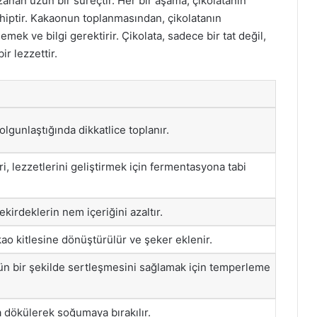
anan uzun bir süreçtir. Her bir aşama, çikolatanın
sahiptir. Kakaonun toplanmasından, çikolatanın
ek ve bilgi gerektirir. Çikolata, sadece bir tat değil,
r lezzettir.
lgunlaştığında dikkatlice toplanır.
i, lezzetlerini geliştirmek için fermentasyona tabi
kirdeklerin nem içeriğini azaltır.
kao kitlesine dönüştürülür ve şeker eklenir.
ün bir şekilde sertleşmesini sağlamak için temperleme
ra dökülerek soğumaya bırakılır.