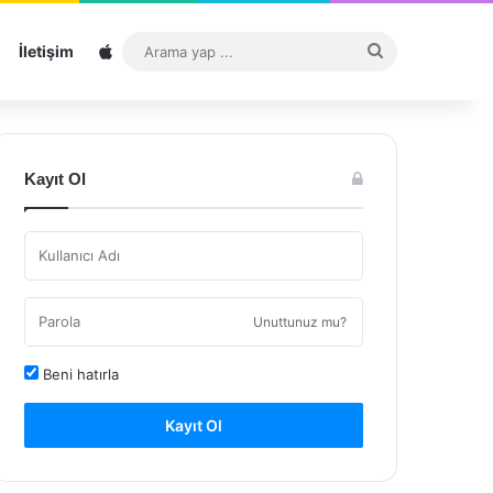
Sitemap
Arama
İletişim
yap
...
Kayıt Ol
Unuttunuz mu?
Beni hatırla
Kayıt Ol