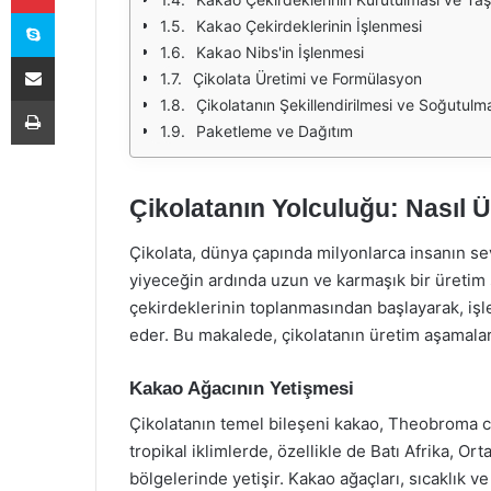
Skype
Kakao Çekirdeklerinin İşlenmesi
Kakao Nibs'in İşlenmesi
E-Posta ile paylaş
Çikolata Üretimi ve Formülasyon
Yazdır
Çikolatanın Şekillendirilmesi ve Soğutulm
Paketleme ve Dağıtım
Çikolatanın Yolculuğu: Nasıl Ür
Çikolata, dünya çapında milyonlarca insanın seve
yiyeceğin ardında uzun ve karmaşık bir üretim 
çekirdeklerinin toplanmasından başlayarak, iş
eder. Bu makalede, çikolatanın üretim aşamaları
Kakao Ağacının Yetişmesi
Çikolatanın temel bileşeni kakao, Theobroma cac
tropikal iklimlerde, özellikle de Batı Afrika, 
bölgelerinde yetişir. Kakao ağaçları, sıcaklık ve