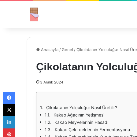
Anasayfa
/
Genel
/
Çikolatanın Yolculuğu: Nasıl Üret
Çikolatanın Yolculuğ
3 Aralık 2024
Facebook
X
Çikolatanın Yolculuğu: Nasıl Üretilir?
Kakao Ağacının Yetişmesi
LinkedIn
Kakao Meyvelerinin Hasadı
Pinterest
Kakao Çekirdeklerinin Fermentasyonu
Kakao Çekirdeklerinin Kurutulması ve Ta