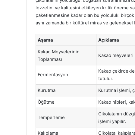
çikolatanın yolculuğu, doğadan sofralarımıza uz
lezzetini ve kalitesini etkileyen kritik öneme 
paketlenmesine kadar olan bu yolculuk, birçok em
aynı zamanda bir kültürel miras ve geleneksel bi
Aşama
Açıklama
Kakao Meyvelerinin
Kakao meyveleri o
Toplanması
Kakao çekirdekler
Fermentasyon
tutulur.
Kurutma
Kurutma işlemi, çe
Öğütme
Kakao nibleri, ka
Çikolatanın düzg
Temperleme
işlemi yapılır.
Kalıplama
Çikolata, kalıpla