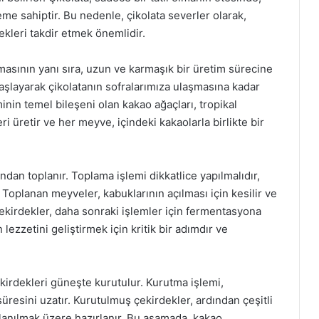
e sahiptir. Bu nedenle, çikolata severler olarak,
ekleri takdir etmek önemlidir.
masının yanı sıra, uzun ve karmaşık bir üretim sürecine
şlayarak çikolatanın sofralarımıza ulaşmasına kadar
iminin temel bileşeni olan kakao ağaçları, tropikal
eri üretir ve her meyve, içindeki kakaolarla birlikte bir
ından toplanır. Toplama işlemi dikkatlice yapılmalıdır,
Toplanan meyveler, kabuklarının açılması için kesilir ve
 çekirdekler, daha sonraki işlemler için fermentasyona
lezzetini geliştirmek için kritik bir adımdır ve
rdekleri güneşte kurutulur. Kurutma işlemi,
üresini uzatır. Kurutulmuş çekirdekler, ardından çeşitli
llanılmak üzere hazırlanır. Bu aşamada, kakao