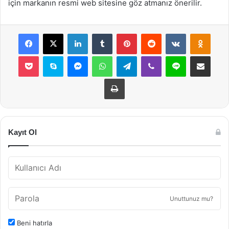
için markanın resmi web sitesine göz atmanız önerilir.
Facebook
X
LinkedIn
Tumblr
Pinterest
Reddit
VKontakte
Odnok
Pocket
Skype
Messenger
WhatsApp
Telegram
Viber
Line
E-Posta ile payla
Yazdır
Kayıt Ol
Unuttunuz mu?
Beni hatırla