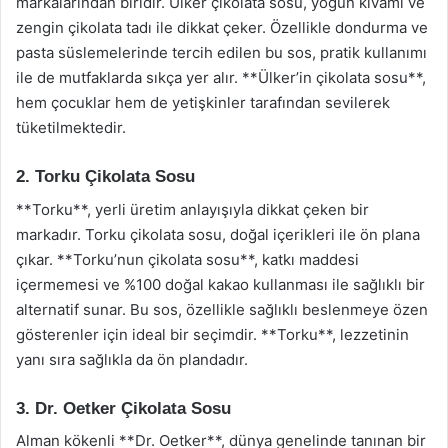
markalarından biridir. Ülker çikolata sosu, yoğun kıvamı ve
zengin çikolata tadı ile dikkat çeker. Özellikle dondurma ve
pasta süslemelerinde tercih edilen bu sos, pratik kullanımı
ile de mutfaklarda sıkça yer alır. **Ülker’in çikolata sosu**,
hem çocuklar hem de yetişkinler tarafından sevilerek
tüketilmektedir.
2. Torku Çikolata Sosu
**Torku**, yerli üretim anlayışıyla dikkat çeken bir
markadır. Torku çikolata sosu, doğal içerikleri ile ön plana
çıkar. **Torku’nun çikolata sosu**, katkı maddesi
içermemesi ve %100 doğal kakao kullanması ile sağlıklı bir
alternatif sunar. Bu sos, özellikle sağlıklı beslenmeye özen
gösterenler için ideal bir seçimdir. **Torku**, lezzetinin
yanı sıra sağlıkla da ön plandadır.
3. Dr. Oetker Çikolata Sosu
Alman kökenli **Dr. Oetker**, dünya genelinde tanınan bir