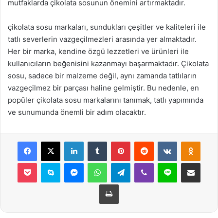
mutfaklarda çikolata sosunun önemini artırmaktadır.
çikolata sosu markaları, sundukları çeşitler ve kaliteleri ile
tatlı severlerin vazgeçilmezleri arasında yer almaktadır.
Her bir marka, kendine özgü lezzetleri ve ürünleri ile
kullanıcıların beğenisini kazanmayı başarmaktadır. Çikolata
sosu, sadece bir malzeme değil, aynı zamanda tatlıların
vazgeçilmez bir parçası haline gelmiştir. Bu nedenle, en
popüler çikolata sosu markalarını tanımak, tatlı yapımında
ve sunumunda önemli bir adım olacaktır.
Facebook
X
LinkedIn
Tumblr
Pinterest
Reddit
VKontakte
Odnok
Pocket
Skype
Messenger
WhatsApp
Telegram
Viber
Line
E-Posta ile payla
Yazdır