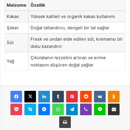
Malzeme
Özellik
Kakao
Yüksek kaliteli ve organik kakao kullanımı
Şeker
Doğal tatlandırıcı, dengeli bir tat sağlar
Fresk ve undan elde edilen süt, kremamsı bir
Süt
doku kazandırır
Çikolatanın lezzetini artıran ve erime
Yağ
noktasını düşüren doğal yağlar
Facebook
X
LinkedIn
Tumblr
Pinterest
Reddit
VKontakte
Odnok
Pocket
Skype
Messenger
WhatsApp
Telegram
Viber
Line
E-Posta ile payla
Yazdır