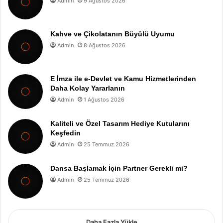
Admin
9 Ağustos 2026
Kahve ve Çikolatanın Büyülü Uyumu
Admin
8 Ağustos 2026
E İmza ile e-Devlet ve Kamu Hizmetlerinden
Daha Kolay Yararlanın
Admin
1 Ağustos 2026
Kaliteli ve Özel Tasarım Hediye Kutularını
Keşfedin
Admin
25 Temmuz 2026
Dansa Başlamak İçin Partner Gerekli mi?
Admin
25 Temmuz 2026
Daha Fazla Yükle