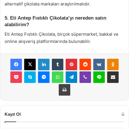
alternatif çikolata markaları araştırılmalıdır.
5. Eti Antep Fıstıklı Çikolata’yı nereden satın
alabilirim?
Eti Antep Fıstıklı Çikolata, birçok süpermarket, bakkal ve
online alışveriş platformlarında bulunabilir.
Facebook
X
LinkedIn
Tumblr
Pinterest
Reddit
VKontakte
Odnok
Pocket
Skype
Messenger
WhatsApp
Telegram
Viber
Line
E-Posta ile payla
Yazdır
Kayıt Ol