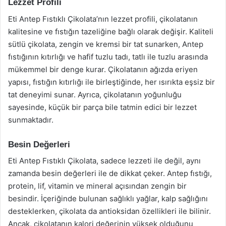
Lezzet Profili
Eti Antep Fıstıklı Çikolata’nın lezzet profili, çikolatanın
kalitesine ve fıstığın tazeliğine bağlı olarak değişir. Kaliteli
sütlü çikolata, zengin ve kremsi bir tat sunarken, Antep
fıstığının kıtırlığı ve hafif tuzlu tadı, tatlı ile tuzlu arasında
mükemmel bir denge kurar. Çikolatanın ağızda eriyen
yapısı, fıstığın kıtırlığı ile birleştiğinde, her ısırıkta eşsiz bir
tat deneyimi sunar. Ayrıca, çikolatanın yoğunluğu
sayesinde, küçük bir parça bile tatmin edici bir lezzet
sunmaktadır.
Besin Değerleri
Eti Antep Fıstıklı Çikolata, sadece lezzeti ile değil, aynı
zamanda besin değerleri ile de dikkat çeker. Antep fıstığı,
protein, lif, vitamin ve mineral açısından zengin bir
besindir. İçeriğinde bulunan sağlıklı yağlar, kalp sağlığını
desteklerken, çikolata da antioksidan özellikleri ile bilinir.
Ancak, çikolatanın kalori değerinin yüksek olduğunu