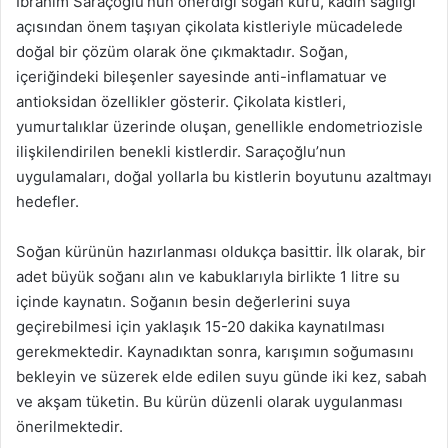
İbrahim Saraçoğlu’nun önerdiği soğan kürü, kadın sağlığı
açısından önem taşıyan çikolata kistleriyle mücadelede
doğal bir çözüm olarak öne çıkmaktadır. Soğan,
içeriğindeki bileşenler sayesinde anti-inflamatuar ve
antioksidan özellikler gösterir. Çikolata kistleri,
yumurtalıklar üzerinde oluşan, genellikle endometriozisle
ilişkilendirilen benekli kistlerdir. Saraçoğlu’nun
uygulamaları, doğal yollarla bu kistlerin boyutunu azaltmayı
hedefler.
Soğan kürünün hazırlanması oldukça basittir. İlk olarak, bir
adet büyük soğanı alın ve kabuklarıyla birlikte 1 litre su
içinde kaynatın. Soğanın besin değerlerini suya
geçirebilmesi için yaklaşık 15-20 dakika kaynatılması
gerekmektedir. Kaynadıktan sonra, karışımın soğumasını
bekleyin ve süzerek elde edilen suyu günde iki kez, sabah
ve akşam tüketin. Bu kürün düzenli olarak uygulanması
önerilmektedir.