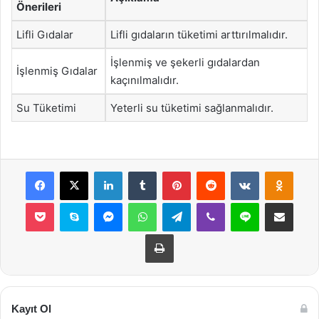
Önerileri
Lifli Gıdalar
Lifli gıdaların tüketimi arttırılmalıdır.
İşlenmiş ve şekerli gıdalardan
İşlenmiş Gıdalar
kaçınılmalıdır.
Su Tüketimi
Yeterli su tüketimi sağlanmalıdır.
Facebook
X
LinkedIn
Tumblr
Pinterest
Reddit
VKontakte
Odnok
Pocket
Skype
Messenger
WhatsApp
Telegram
Viber
Line
E-Posta ile payla
Yazdır
Kayıt Ol