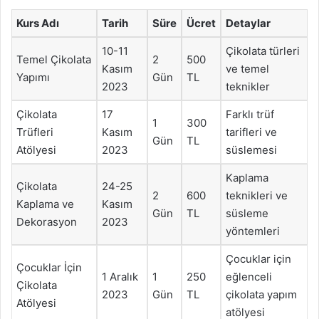
Kurs Adı
Tarih
Süre
Ücret
Detaylar
10-11
Çikolata türleri
Temel Çikolata
2
500
Kasım
ve temel
Yapımı
Gün
TL
2023
teknikler
Çikolata
17
Farklı trüf
1
300
Trüfleri
Kasım
tarifleri ve
Gün
TL
Atölyesi
2023
süslemesi
Kaplama
Çikolata
24-25
2
600
teknikleri ve
Kaplama ve
Kasım
Gün
TL
süsleme
Dekorasyon
2023
yöntemleri
Çocuklar için
Çocuklar İçin
1 Aralık
1
250
eğlenceli
Çikolata
2023
Gün
TL
çikolata yapım
Atölyesi
atölyesi