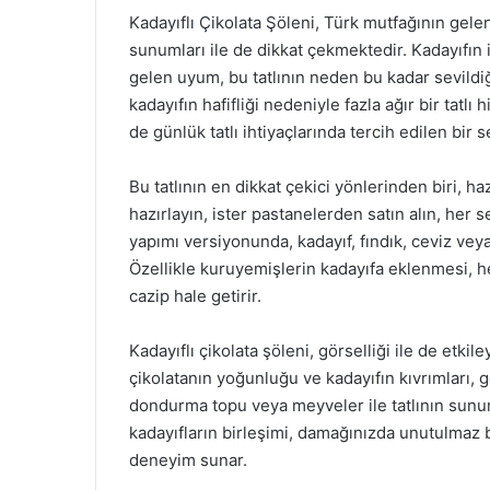
Kadayıflı Çikolata Şöleni, Türk mutfağının gelene
sunumları ile de dikkat çekmektedir. Kadayıfın 
gelen uyum, bu tatlının neden bu kadar sevildiği
kadayıfın hafifliği nedeniyle fazla ağır bir tat
de günlük tatlı ihtiyaçlarında tercih edilen bir s
Bu tatlının en dikkat çekici yönlerinden biri, hazı
hazırlayın, ister pastanelerden satın alın, he
yapımı versiyonunda, kadayıf, fındık, ceviz veya
Özellikle kuruyemişlerin kadayıfa eklenmesi, h
cazip hale getirir.
Kadayıflı çikolata şöleni, görselliği ile de etki
çikolatanın yoğunluğu ve kadayıfın kıvrımları, g
dondurma topu veya meyveler ile tatlının sunum
kadayıfların birleşimi, damağınızda unutulmaz b
deneyim sunar.