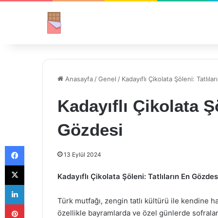
Anasayfa
/
Genel
/
Kadayıflı Çikolata Şöleni: Tatlıl
Kadayıflı Çikolata Şö
Gözdesi
Facebook
13 Eylül 2024
X
Kadayıflı Çikolata Şöleni: Tatlıların En Gözdes
LinkedIn
Türk mutfağı, zengin tatlı kültürü ile kendine ha
Pinterest
özellikle bayramlarda ve özel günlerde sofraları 