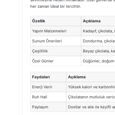
her zaman ideal bir tercihtir.
Özellik
Açıklama
Yapım Malzemeleri
Kadayıf, çikolata, 
Sunum Önerileri
Dondurma, çikolat
Çeşitlilik
Beyaz çikolata, k
Özel Günler
Düğünler, doğum g
Faydaları
Açıklama
Enerji Verir
Yüksek kalori ve karbonhidr
Ruh Hali
Çikolatanın mutluluk verici
Paylaşım
Dostlar ve aile ile keyifli a