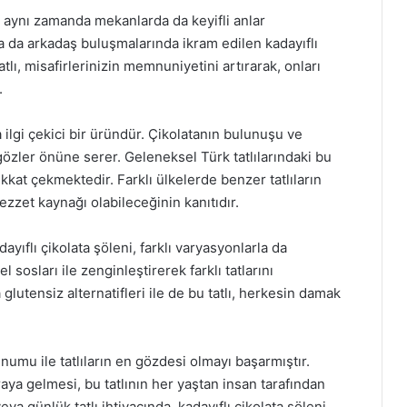
, aynı zamanda mekanlarda da keyifli anlar
a da arkadaş buluşmalarında ikram edilen kadayıflı
atlı, misafirlerinizin memnuniyetini artırarak, onları
.
 ilgi çekici bir üründür. Çikolatanın bulunuşu ve
i gözler önüne serer. Geleneksel Türk tatlılarındaki bu
kat çekmektedir. Farklı ülkelerde benzer tatlıların
ezzet kaynağı olabileceğinin kanıtıdır.
ayıflı çikolata şöleni, farklı varyasyonlarla da
 sosları ile zenginleştirerek farklı tatlarını
tensiz alternatifleri ile de bu tatlı, herkesin damak
numu ile tatlıların en gözdesi olmayı başarmıştır.
aya gelmesi, bu tatlının her yaştan insan tarafından
 günlük tatlı ihtiyacında, kadayıflı çikolata şöleni,