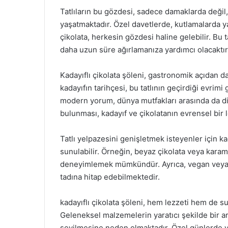
Tatlıların bu gözdesi, sadece damaklarda değil
yaşatmaktadır. Özel davetlerde, kutlamalarda y
çikolata, herkesin gözdesi haline gelebilir. Bu t
daha uzun süre ağırlamanıza yardımcı olacaktır
Kadayıflı çikolata şöleni, gastronomik açıdan da
kadayıfın tarihçesi, bu tatlının geçirdiği evrim
modern yorum, dünya mutfakları arasında da dik
bulunması, kadayıf ve çikolatanın evrensel bir l
Tatlı yelpazesini genişletmek isteyenler için kad
sunulabilir. Örneğin, beyaz çikolata veya karamel
deneyimlemek mümkündür. Ayrıca, vegan veya glu
tadına hitap edebilmektedir.
kadayıflı çikolata şöleni, hem lezzeti hem de su
Geleneksel malzemelerin yaratıcı şekilde bir ar
sevilmesine neden olmaktadır. Özel günlerde veya