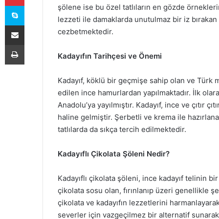
Skype
şölene ise bu özel tatlıların en gözde örnekler
lezzeti ile damaklarda unutulmaz bir iz bırakan b
E-Posta ile paylaş
cezbetmektedir.
Yazdır
Kadayıfın Tarihçesi ve Önemi
Kadayıf, köklü bir geçmişe sahip olan ve Türk 
edilen ince hamurlardan yapılmaktadır. İlk ola
Anadolu’ya yayılmıştır. Kadayıf, ince ve çıtır çı
haline gelmiştir. Şerbetli ve krema ile hazırlanan 
tatlılarda da sıkça tercih edilmektedir.
Kadayıflı Çikolata Şöleni Nedir?
Kadayıflı çikolata şöleni, ince kadayıf telinin bi
çikolata sosu olan, fırınlanıp üzeri genellikle şe
çikolata ve kadayıfın lezzetlerini harmanlayarak i
severler için vazgeçilmez bir alternatif sunarak, 