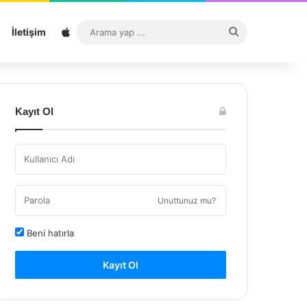
Sitemap
Arama
İletişim
yap
...
Kayıt Ol
Unuttunuz mu?
Beni hatırla
Kayıt Ol