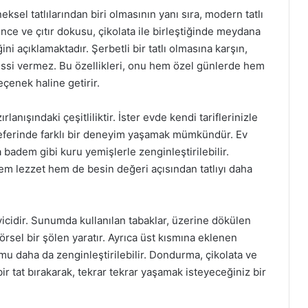
ksel tatlılarından biri olmasının yanı sıra, modern tatlı
ince ve çıtır dokusu, çikolata ile birleştiğinde meydana
ni açıklamaktadır. Şerbetli bir tatlı olmasına karşın,
lı hissi vermez. Bu özellikleri, onu hem özel günlerde hem
eçenek haline getirir.
rlanışındaki çeşitliliktir. İster evde kendi tariflerinizle
r seferinde farklı bir deneyim yaşamak mümkündür. Ev
 badem gibi kuru yemişlerle zenginleştirilebilir.
em lezzet hem de besin değeri açısından tatlıyı daha
leyicidir. Sunumda kullanılan tabaklar, üzerine dökülen
örsel bir şölen yaratır. Ayrıca üst kısmına eklenen
u daha da zenginleştirilebilir. Dondurma, çikolata ve
ir tat bırakarak, tekrar tekrar yaşamak isteyeceğiniz bir