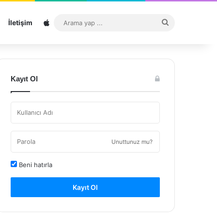
Sitemap
Arama
İletişim
yap
...
Kayıt Ol
Unuttunuz mu?
Beni hatırla
Kayıt Ol