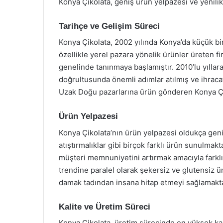
Konya Çikolata, geniş ürün yelpazesi ve yenilik
Tarihçe ve Gelişim Süreci
Konya Çikolata, 2002 yılında Konya’da küçük bir a
özellikle yerel pazara yönelik ürünler üreten f
genelinde tanınmaya başlamıştır. 2010’lu yıllara
doğrultusunda önemli adımlar atılmış ve ihracat
Uzak Doğu pazarlarına ürün gönderen Konya Çik
Ürün Yelpazesi
Konya Çikolata’nın ürün yelpazesi oldukça genişt
atıştırmalıklar gibi birçok farklı ürün sunulmakta
müşteri memnuniyetini artırmak amacıyla farklı a
trendine paralel olarak şekersiz ve glutensiz ürü
damak tadından insana hitap etmeyi sağlamakta
Kalite ve Üretim Süreci
Konya Çikolata, üretim sürecinde en yüksek kal