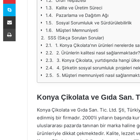
Ürün Yelpazesi
Skype
Kalite ve Üretim Süreci
Pazarlama ve Dağıtım Ağı
E-Posta ile paylaş
Sosyal Sorumluluk ve Sürdürülebilirlik
Yazdır
Müşteri Memnuniyeti
SSS (Sıkça Sorulan Sorular)
1. Konya Çikolata'nın ürünleri nerelerde sa
2. Ürünlerin kalitesi nasıl sağlanmaktadır?
3. Konya Çikolata, yurtdışında hangi ülk
4. Şirketin sosyal sorumluluk projeleri nel
5. Müşteri memnuniyeti nasıl sağlanmakt
Konya Çikolata ve Gıda San. Ti
Konya Çikolata ve Gıda San. Tic. Ltd. Şti, Türk
edinmiş bir firmadır. 2000’li yılların başında 
uluslararası pazarda tanınan bir marka haline ge
ürünleriyle dikkat çekmektedir. Kalite, lezzet 