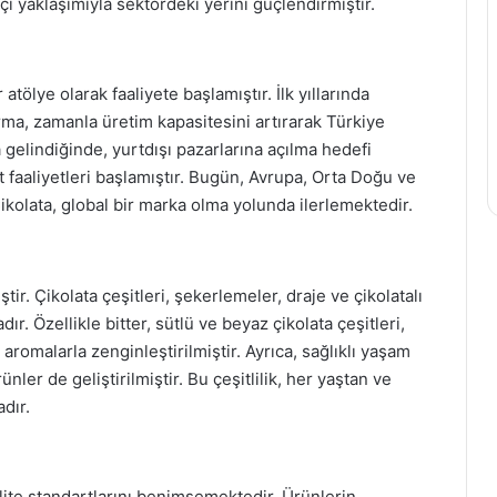
çi yaklaşımıyla sektördeki yerini güçlendirmiştir.
tölye olarak faaliyete başlamıştır. İlk yıllarında
irma, zamanla üretim kapasitesini artırarak Türkiye
 gelindiğinde, yurtdışı pazarlarına açılma hedefi
 faaliyetleri başlamıştır. Bugün, Avrupa, Orta Doğu ve
olata, global bir marka olma yolunda ilerlemektedir.
ir. Çikolata çeşitleri, şekerlemeler, draje ve çikolatalı
dır. Özellikle bitter, sütlü ve beyaz çikolata çeşitleri,
romalarla zenginleştirilmiştir. Ayrıca, sağlıklı yaşam
nler de geliştirilmiştir. Bu çeşitlilik, her yaştan ve
dır.
ite standartlarını benimsemektedir. Ürünlerin