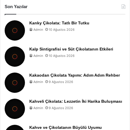
Son Yazılar
Kanky Çikolata: Tatlı Bir Tutku
Admin
10 Ağustos 2026
Kalp Sintigrafisi ve Süt Çikolatanın Etkileri
Admin
10 Ağustos 2026
Kakaodan Çikolata Yapımı: Adım Adım Rehber
Admin
9 Ağustos 2026
Kahveli Çikolata: Lezzetin İki Harika Buluşması
Admin
9 Ağustos 2026
Kahve ve Çikolatanın Büyülü Uyumu