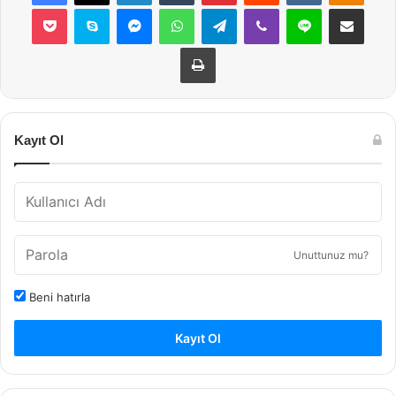
Pocket
Skype
Messenger
WhatsApp
Telegram
Viber
Line
E-Posta ile payla
Yazdır
Kayıt Ol
Unuttunuz mu?
Beni hatırla
Kayıt Ol