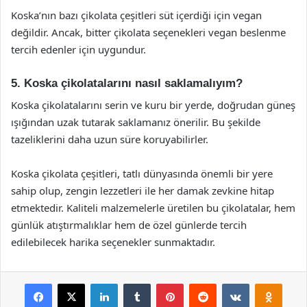
Koska’nın bazı çikolata çeşitleri süt içerdiği için vegan
değildir. Ancak, bitter çikolata seçenekleri vegan beslenme
tercih edenler için uygundur.
5. Koska çikolatalarını nasıl saklamalıyım?
Koska çikolatalarını serin ve kuru bir yerde, doğrudan güneş
ışığından uzak tutarak saklamanız önerilir. Bu şekilde
tazeliklerini daha uzun süre koruyabilirler.
Koska çikolata çeşitleri, tatlı dünyasında önemli bir yere
sahip olup, zengin lezzetleri ile her damak zevkine hitap
etmektedir. Kaliteli malzemelerle üretilen bu çikolatalar, hem
günlük atıştırmalıklar hem de özel günlerde tercih
edilebilecek harika seçenekler sunmaktadır.
Facebook
X
LinkedIn
Tumblr
Pinterest
Reddit
VKontakte
Odnok