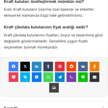
Kraft kutuları özelleştirmek mümkün mü?
Evet, Kraft kutuların üzerine özel baskılar ve etiketler
ekleyerek markanıza özgü hale getirebilirsiniz.
Kraft çikolata kutularının fiyat aralığı nedir?
Kraft çikolata kutularının fiyatları, boyut ve tasarımına göre
değişiklik göstermektedir. Genellikle uygun fiyatlı
seçenekler bulmak mümkündür.
Facebook
X
LinkedIn
Tumblr
Pinterest
Reddit
VKontakte
Odnok
Pocket
Skype
Messenger
WhatsApp
Telegram
Viber
Line
E-Posta ile payla
Yazdır