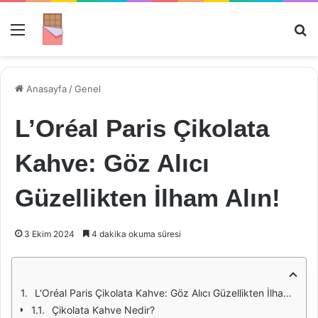
Menü
Ar
Anasayfa
/
Genel
L’Oréal Paris Çikolata
Kahve: Göz Alıcı
Güzellikten İlham Alın!
3 Ekim 2024
4 dakika okuma süresi
L'Oréal Paris Çikolata Kahve: Göz Alıcı Güzellikten İlham Alın!
Çikolata Kahve Nedir?