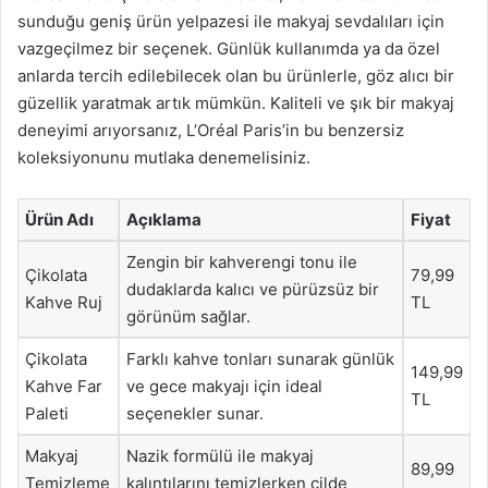
sunduğu geniş ürün yelpazesi ile makyaj sevdalıları için
vazgeçilmez bir seçenek. Günlük kullanımda ya da özel
anlarda tercih edilebilecek olan bu ürünlerle, göz alıcı bir
güzellik yaratmak artık mümkün. Kaliteli ve şık bir makyaj
deneyimi arıyorsanız, L’Oréal Paris’in bu benzersiz
koleksiyonunu mutlaka denemelisiniz.
Ürün Adı
Açıklama
Fiyat
Zengin bir kahverengi tonu ile
Çikolata
79,99
dudaklarda kalıcı ve pürüzsüz bir
Kahve Ruj
TL
görünüm sağlar.
Çikolata
Farklı kahve tonları sunarak günlük
149,99
Kahve Far
ve gece makyajı için ideal
TL
Paleti
seçenekler sunar.
Makyaj
Nazik formülü ile makyaj
89,99
Temizleme
kalıntılarını temizlerken cilde