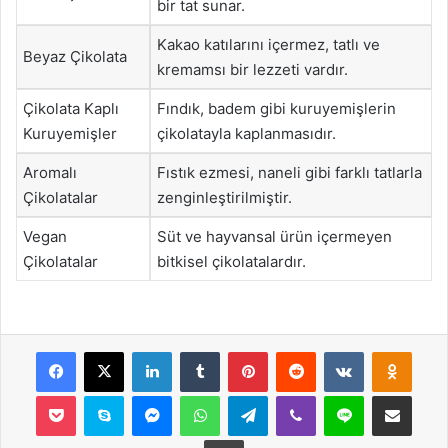
bir tat sunar.
Kakao katılarını içermez, tatlı ve
Beyaz Çikolata
kremamsı bir lezzeti vardır.
Çikolata Kaplı
Fındık, badem gibi kuruyemişlerin
Kuruyemişler
çikolatayla kaplanmasıdır.
Aromalı
Fıstık ezmesi, naneli gibi farklı tatlarla
Çikolatalar
zenginleştirilmiştir.
Vegan
Süt ve hayvansal ürün içermeyen
Çikolatalar
bitkisel çikolatalardır.
Facebook
X
LinkedIn
Tumblr
Pinterest
Reddit
VKontakte
Odnok
Pocket
Skype
Messenger
WhatsApp
Telegram
Viber
Line
E-Posta ile payla
Yazdır