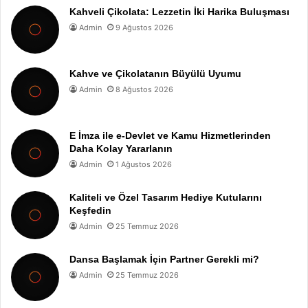
Kahveli Çikolata: Lezzetin İki Harika Buluşması
Admin
9 Ağustos 2026
Kahve ve Çikolatanın Büyülü Uyumu
Admin
8 Ağustos 2026
E İmza ile e-Devlet ve Kamu Hizmetlerinden
Daha Kolay Yararlanın
Admin
1 Ağustos 2026
Kaliteli ve Özel Tasarım Hediye Kutularını
Keşfedin
Admin
25 Temmuz 2026
Dansa Başlamak İçin Partner Gerekli mi?
Admin
25 Temmuz 2026